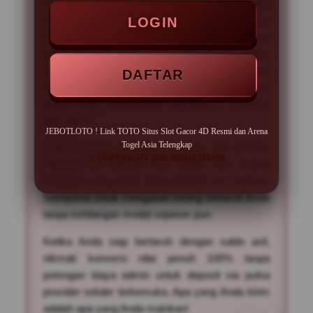
SLOT DEMO hadir sebagai solusi cerdas satu
atap untuk Anda! Kami menyediakan akses gratis
LOGIN
ke ribuan simulator mesin slot online terlengkap
untuk menguji pola, ritme, dan strategi Anda.
Tidak hanya sebagai tempat latihan, platform
DAFTAR
kami juga terintegrasi dengan gerbang taruhan
resmi yang menawarkan kemudahan transaksi
luar biasa.
JEBOTLOTO ! Link TOTO Situs Slot Gacor 4D Resmi dan Arena
Togel Asia Telengkap
Coba berbagai judul game populer dari provider
© COPYRIGHT 2026 HOKIEMAS88
internasional dengan fitur, grafik, dan tingkat
volatilitas yang persis sama dengan versi aslinya.
Sempurna untuk mengasah insting bertaruh Anda
tanpa kehilangan modal sepeser pun.
Ketika Anda siap bertaruh dengan saldo asli,
nikmati konversi nilai penuh 100% tanpa
potongan biaya admin untuk deposit via pulsa
provider seluler terkemuka. Apa yang Anda kirim
adalah apa yang Anda mainkan!