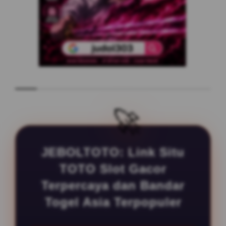
JEBOLTOTO: Link Situ
TOTO Slot Gacor
Terpercaya dan Bandar
Togel Asia Terpopuler