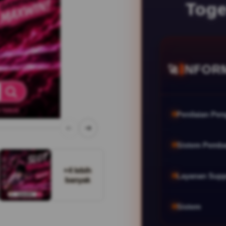
Toge
INFOR
Penilaian Pe
Sebelumnya
Berikutnya
Sistem Pemb
+4 lebih
Layanan Supp
banyak
Sistem