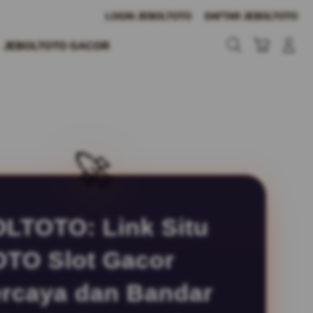
LOGIN JEBOLTOTO
DAFTAR JEBOLTOTO
Cari
Troli
Login/Sign-Up
JEBOLTOTO GACOR
Cari
LTOTO: Link Situ
OTO Slot Gacor
ercaya dan Bandar