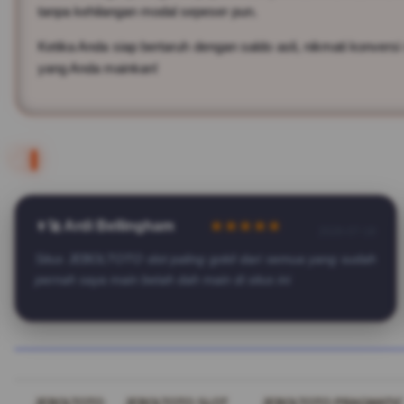
tanpa kehilangan modal sepeser pun.
Ketika Anda siap bertaruh dengan saldo asli, nikmati konvers
yang Anda mainkan!
ULASAN TERBARU KOMUNITAS 
Ardi Bellingham
★★★★★
2026-07-18
Situs JEBOLTOTO slot paling gokil dari semua yang sudah
pernah saya main betah dah main di situs ini
JEBOLTOTO
JEBOLTOTO SLOT
JEBOLTOTO PRAGMATI