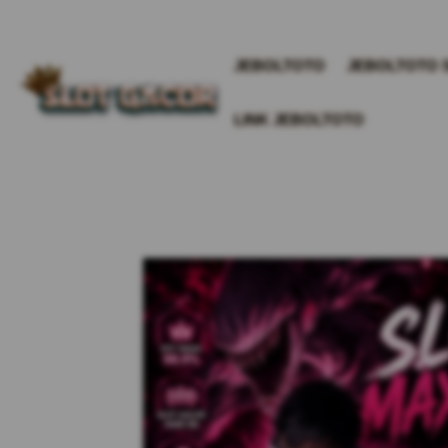
Skip
to
content
JEBOLTOTO
JEBOLTOTO 
LINK JEBOLTOTO
Buka Info Lebih Lanjut