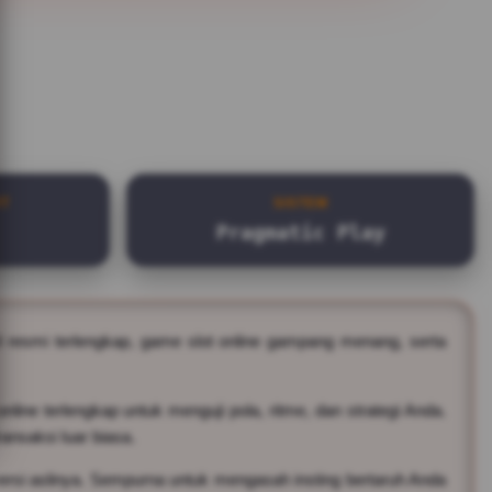
a dan Bandar Togel Asia
T
SISTEM
Pragmatic Play
l resmi terlengkap, game slot online gampang menang, serta
ine terlengkap untuk menguji pola, ritme, dan strategi Anda.
ansaksi luar biasa.
n versi aslinya. Sempurna untuk mengasah insting bertaruh Anda