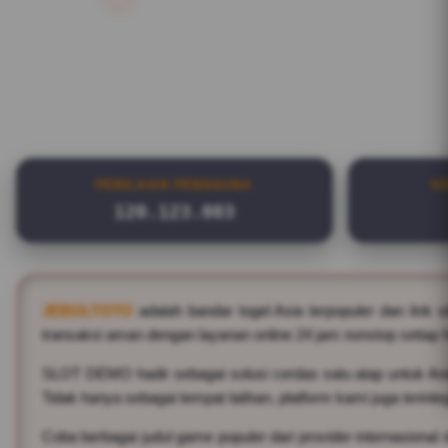
Layer Popup Close
JEBOLTOTO: Link Situ T
PENILAIAN PENGGUNA
S
120.123.003
JEBOLTOTO
adalah bandar togel Asia terpopuler dan link
transaksi aman dengan layanan online 24 jam nonstop setiap h
SLOT DEMO hadir sebagai solusi cerdas satu atap untuk Anda!
Tidak hanya sebagai tempat latihan, platform kami juga teri
Coba berbagai judul game populer dari provider internasional 