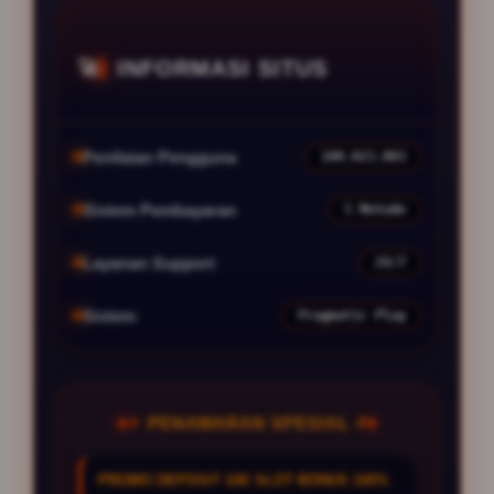
INFORMASI SITUS
Penilaian Pengguna
100.023.003
Sistem Pembayaran
5 Metode
Layanan Support
24/7
Sistem
Pragmatic Play
PENAWARAN SPESIAL
PROMO DEPOSIT 10K SLOT BONUS 100%