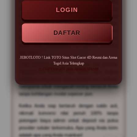
SLOT DEMO hadir sebagai solusi cerdas satu
atap untuk Anda! Kami menyediakan akses gratis
LOGIN
ke ribuan simulator mesin slot online terlengkap
untuk menguji pola, ritme, dan strategi Anda.
Tidak hanya sebagai tempat latihan, platform
DAFTAR
kami juga terintegrasi dengan gerbang taruhan
resmi yang menawarkan kemudahan transaksi
luar biasa.
JEBOTLOTO ! Link TOTO Situs Slot Gacor 4D Resmi dan Arena
Togel Asia Telengkap
Coba berbagai judul game populer dari provider
© COPYRIGHT 2026 HOKIEMAS88
internasional dengan fitur, grafik, dan tingkat
volatilitas yang persis sama dengan versi aslinya.
Sempurna untuk mengasah insting bertaruh Anda
tanpa kehilangan modal sepeser pun.
Ketika Anda siap bertaruh dengan saldo asli,
nikmati konversi nilai penuh 100% tanpa
potongan biaya admin untuk deposit via pulsa
provider seluler terkemuka. Apa yang Anda kirim
adalah apa yang Anda mainkan!