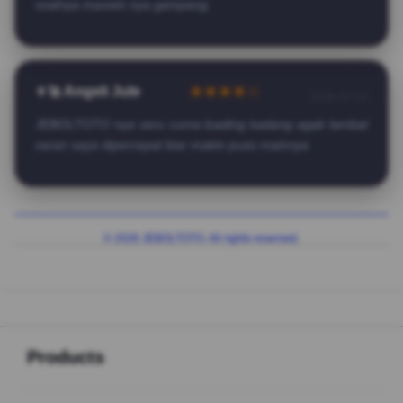
soalnya maxwin nya gampang
Angeli Jule
★★★★☆
2026-07-14
JEBOLTOTO nya seru cuma loading kadang agak lambat
saran saya dipercepat biar makin puas mainnya
© 2026 JEBOLTOTO. All rights reserved.
Buka
Footer Navigation
Products