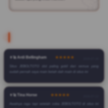
ULASAN TERBARU KOMUNITAS
JEBOLTOTO
Ardi Bellingham
★★★★★
2026-07-18
Situs JEBOLTOTO slot paling gokil dari semua yang
sudah pernah saya main betah dah main di situs ini
Tina Horse
★★★★★
2026-07-12
Awalnya ragu tapi setelah coba JEBOLTOTO di situs ini