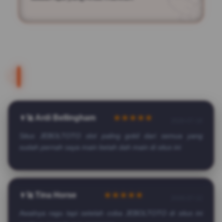
ULASAN TERBARU KOMUNITAS
JEBOLTOTO
Ardi Bellingham
★★★★★
2026-07-18
Situs JEBOLTOTO slot paling gokil dari semua yang
sudah pernah saya main betah dah main di situs ini
Tina Horse
★★★★★
2026-07-12
Awalnya ragu tapi setelah coba JEBOLTOTO di situs ini