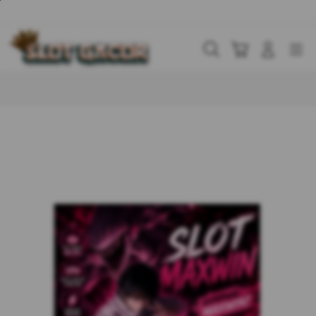
Skip
to
content
Cari
Troli
Login
Navigation
Buka Info Lebih Lanjut