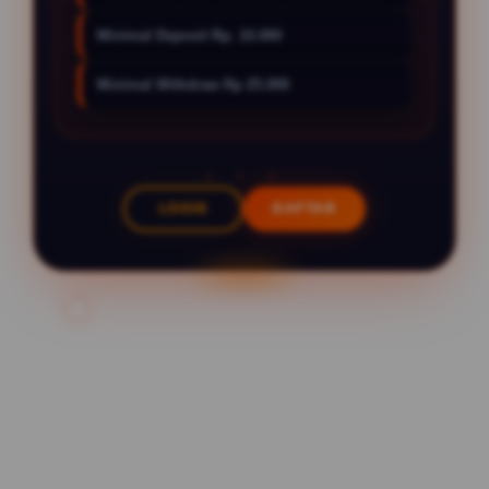
Minimal Deposit Rp. 10.000
Minimal Withdraw Rp 25.000
LOGIN
DAFTAR
Layer Popup Close
JEBOLTOTO: Link Situ
TOTO Slot Gacor Terpercaya
dan Bandar Togel Asia
Terpopuler