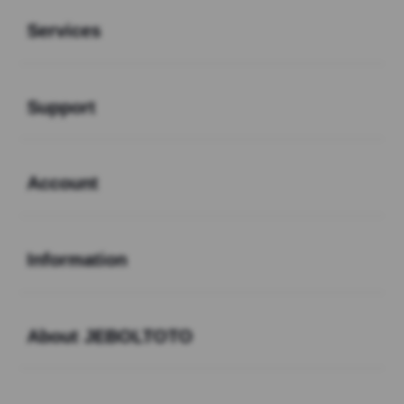
Buka
Services
Buka
Support
Buka
Account
Buka
Information
Buka
About JEBOLTOTO