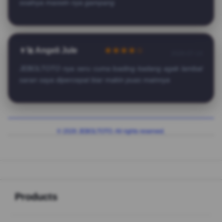
soalnya maxwin nya gampang
Angeli Jule
★★★★☆
2026-07-14
JEBOLTOTO nya seru cuma loading kadang agak lambat
saran saya dipercepat biar makin puas mainnya
© 2026 JEBOLTOTO. All rights reserved.
Buka
Footer Navigation
Products