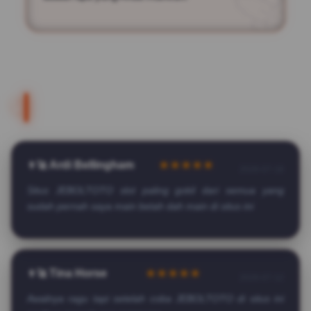
ULASAN TERBARU KOMUNITAS
JEBOLTOTO
Ardi Bellingham
★★★★★
2026-07-18
Situs JEBOLTOTO slot paling gokil dari semua yang
sudah pernah saya main betah dah main di situs ini
Tina Horse
★★★★★
2026-07-12
Awalnya ragu tapi setelah coba JEBOLTOTO di situs ini