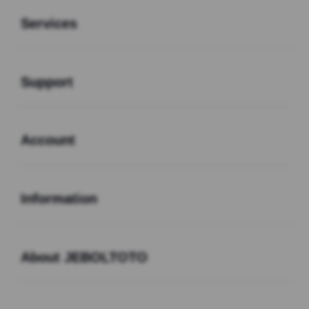
Buka
Services
Buka
Support
Buka
Account
Buka
Information
Buka
About JEBOLTOTO