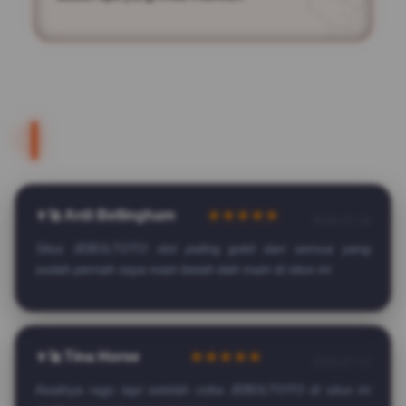
ULASAN TERBARU KOMUNITAS
JEBOLTOTO
Ardi Bellingham
★★★★★
2026-07-18
Situs JEBOLTOTO slot paling gokil dari semua yang
sudah pernah saya main betah dah main di situs ini
Tina Horse
★★★★★
2026-07-12
Awalnya ragu tapi setelah coba JEBOLTOTO di situs ini