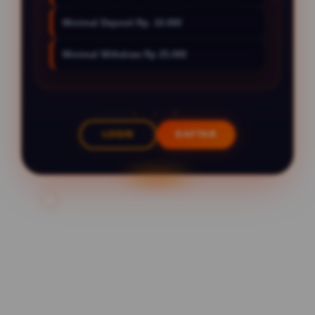
Minimal Deposit Rp. 10.000
Minimal Withdraw Rp 25.000
LOGIN
DAFTAR
Layer Popup Close
JEBOLTOTO: Link Situ
TOTO Slot Gacor Terpercaya
dan Bandar Togel Asia
Terpopuler