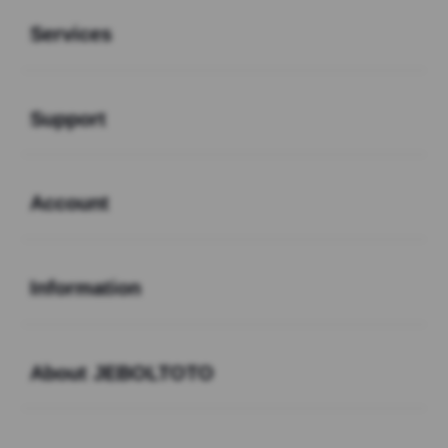
Buka
Services
Buka
Support
Buka
Account
Buka
Information
Buka
About JEBOLTOTO