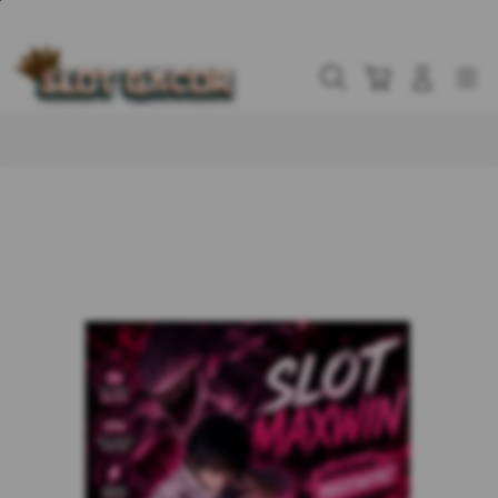
Skip
to
content
Cari
Troli
Login
Navigation
Buka Info Lebih Lanjut