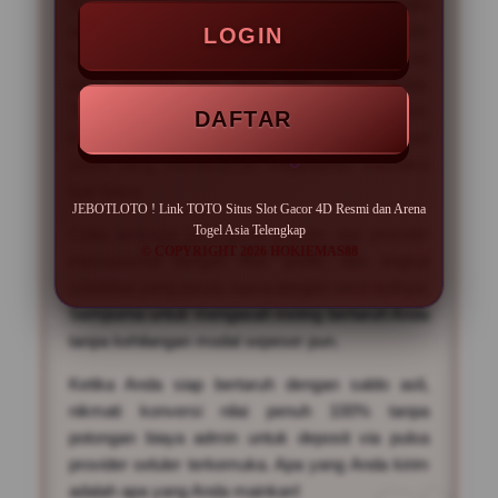
SLOT DEMO hadir sebagai solusi cerdas satu
atap untuk Anda! Kami menyediakan akses gratis
LOGIN
ke ribuan simulator mesin slot online terlengkap
untuk menguji pola, ritme, dan strategi Anda.
Tidak hanya sebagai tempat latihan, platform
DAFTAR
kami juga terintegrasi dengan gerbang taruhan
resmi yang menawarkan kemudahan transaksi
luar biasa.
JEBOTLOTO ! Link TOTO Situs Slot Gacor 4D Resmi dan Arena
Togel Asia Telengkap
Coba berbagai judul game populer dari provider
© COPYRIGHT 2026 HOKIEMAS88
internasional dengan fitur, grafik, dan tingkat
volatilitas yang persis sama dengan versi aslinya.
Sempurna untuk mengasah insting bertaruh Anda
tanpa kehilangan modal sepeser pun.
Ketika Anda siap bertaruh dengan saldo asli,
nikmati konversi nilai penuh 100% tanpa
potongan biaya admin untuk deposit via pulsa
provider seluler terkemuka. Apa yang Anda kirim
adalah apa yang Anda mainkan!