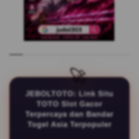
JEBOLTOTO: Link Situ
TOTO Slot Gacor
Terpercaya dan Bandar
Togel Asia Terpopuler