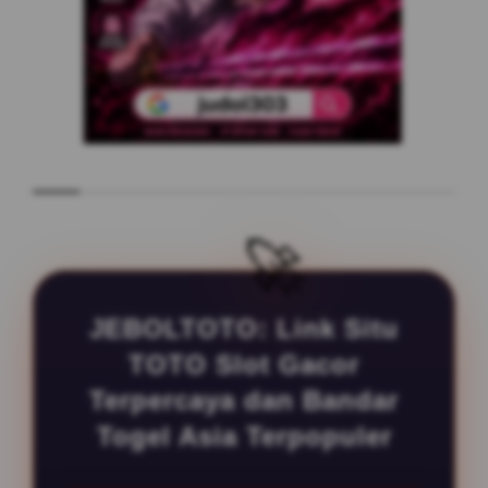
JEBOLTOTO: Link Situ
TOTO Slot Gacor
Terpercaya dan Bandar
Togel Asia Terpopuler