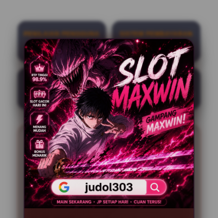
PENILAIAN PENGGUNA
SISTEM PEMBAYARAN
120.123.003
5 Metode
LAYANAN SUPPORT
SISTEM
24/7
Pragmatic Play
JEBOLTOTO
adalah bandar togel Asia terpopuler
dan link situs TOTO slot gacor terpercaya. Kami
menyediakan pasaran togel resmi terlengkap,
game slot online gampang menang, serta
transaksi aman dengan layanan online 24 jam
nonstop setiap hari!