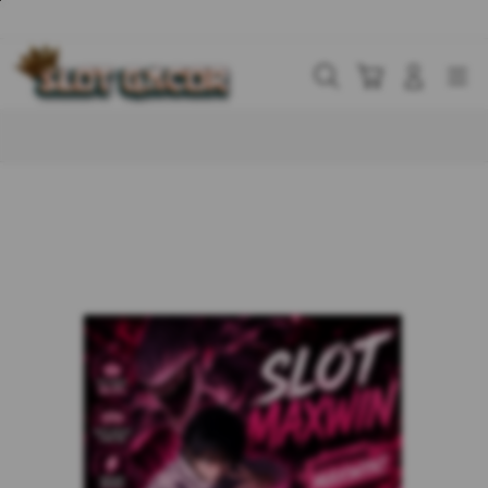
Skip
to
content
Cari
Troli
Login
Navigation
Buka Info Lebih Lanjut