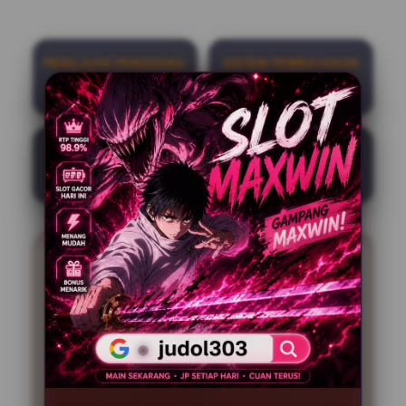
PENILAIAN PENGGUNA
SISTEM PEMBAYARAN
120.123.003
5 Metode
LAYANAN SUPPORT
SISTEM
24/7
Pragmatic Play
JEBOLTOTO
adalah bandar togel Asia terpopuler
dan link situs TOTO slot gacor terpercaya. Kami
menyediakan pasaran togel resmi terlengkap,
game slot online gampang menang, serta
transaksi aman dengan layanan online 24 jam
nonstop setiap hari!