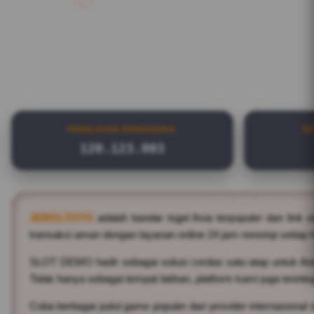
Layer Popup Close
JEBOLTOTO: Link Situ T
PENILAIAN PENGGUNA
S
120.123.003
JEBOLTOTO
adalah bandar togel Asia terpopuler dan link
transaksi aman dengan layanan online 24 jam nonstop setiap h
SLOT DEMO hadir sebagai solusi cerdas satu atap untuk Anda!
Tidak hanya sebagai tempat latihan, platform kami juga teri
Coba berbagai judul game populer dari provider internasional 