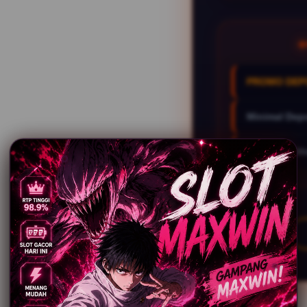
PROMO DEPO
Minimal Depo
Minimal Wit