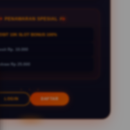
PENAWARAN SPESIAL
SIT 10K SLOT BONUS 100%
sit Rp. 10.000
hdraw Rp 25.000
LOGIN
DAFTAR