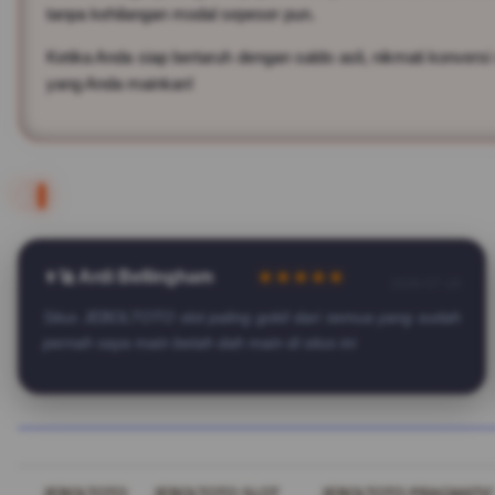
tanpa kehilangan modal sepeser pun.
Ketika Anda siap bertaruh dengan saldo asli, nikmati konvers
yang Anda mainkan!
ULASAN TERBARU KOMUNITAS 
Ardi Bellingham
★★★★★
2026-07-18
Situs JEBOLTOTO slot paling gokil dari semua yang sudah
pernah saya main betah dah main di situs ini
JEBOLTOTO
JEBOLTOTO SLOT
JEBOLTOTO PRAGMATI