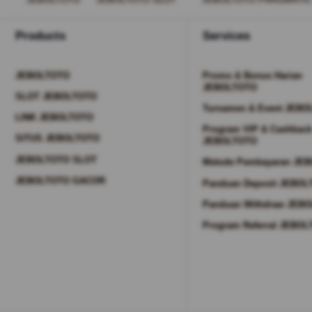
Footer Navigation
Products
Services
JEBOLTOTO
Promo & Bonus Harian
JEBOLTOTO
SLOT JEBOLTOTO
Turnamen & Event JEB
LINK JEBOLTOTO
Program VIP & Cashbac
SITUS JEBOLTOTO
JEBOLTOTO
JEBOLTOTO SLOT
Metode Pembayaran JE
JEBOLTOTO GACOR
Panduan Deposit JEBO
Panduan Withdraw JEB
Program Referral JEBO