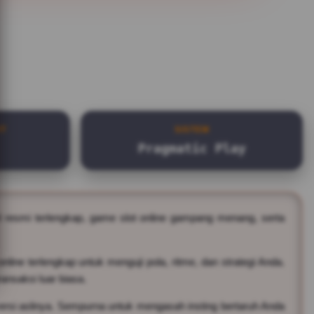
a dan Bandar Togel Asia
T
SISTEM
Pragmatic Play
l resmi terlengkap, game slot online gampang menang, serta
ine terlengkap untuk menguji pola, ritme, dan strategi Anda.
ansaksi luar biasa.
n versi aslinya. Sempurna untuk mengasah insting bertaruh Anda