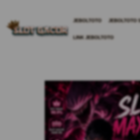
Skip
to
content
JEBOLTOTO
JEBOLTOTO 
LINK JEBOLTOTO
Buka Info Lebih Lanjut