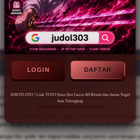
OTO Slot Gacor Terpercay
Terpopuler
ISTEM PEMBAYARAN
LAYANAN SUPPOR
5 Metode
24/7
LOGIN
DAFTAR
JEBOTLOTO ! Link TOTO Situs Slot Gacor 4D Resmi dan Arena Togel
 situs TOTO slot gacor terpercaya. Kami menyediakan pasaran toge
Asia Telengkap
ari!
© COPYRIGHT 2026 HOKIEMAS88
 Kami menyediakan akses gratis ke ribuan simulator mesin slot onl
ntegrasi dengan gerbang taruhan resmi yang menawarkan kemudahan tr
dengan fitur, grafik, dan tingkat volatilitas yang persis sama denga