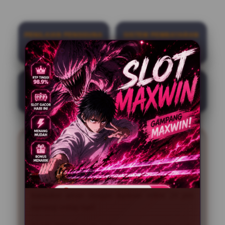
PENILAIAN PENGGUNA
SISTEM PEMBAYARAN
120.123.003
5 Metode
LAYANAN SUPPORT
SISTEM
24/7
Pragmatic Play
JEBOLTOTO
adalah bandar togel Asia terpopuler
dan link situs TOTO slot gacor terpercaya. Kami
menyediakan pasaran togel resmi terlengkap,
game slot online gampang menang, serta
transaksi aman dengan layanan online 24 jam
nonstop setiap hari!