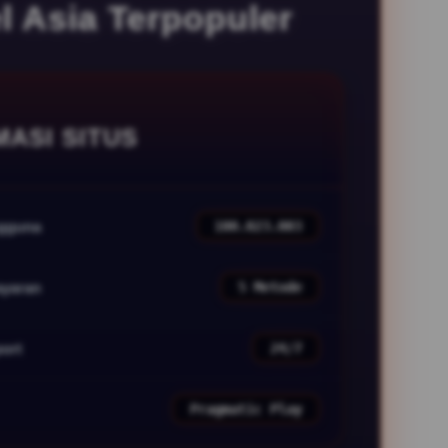
l Asia Terpopuler
MASI SITUS
ngguna
100.023.003
ayaran
5 Metode
ort
24/7
Pragmatic Play