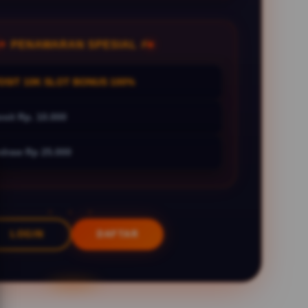
PENAWARAN SPESIAL
SIT 10K SLOT BONUS 100%
sit Rp. 10.000
hdraw Rp 25.000
LOGIN
DAFTAR