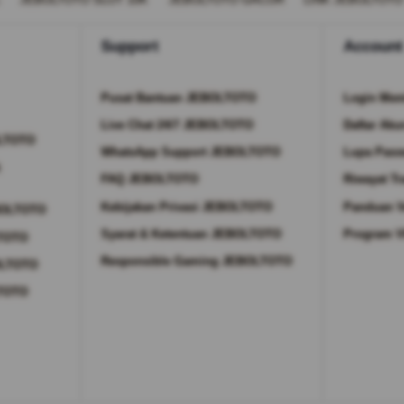
Support
Account
Pusat Bantuan JEBOLTOTO
Login Me
Live Chat 24/7 JEBOLTOTO
Daftar Ak
OLTOTO
WhatsApp Support JEBOLTOTO
Lupa Pas
k
FAQ JEBOLTOTO
Riwayat T
Kebijakan Privasi JEBOLTOTO
Panduan V
BOLTOTO
Syarat & Ketentuan JEBOLTOTO
Program 
LTOTO
Responsible Gaming JEBOLTOTO
OLTOTO
LTOTO