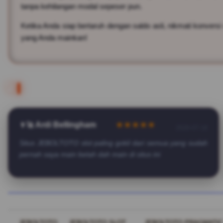
tanpa kehilangan modal sepeser pun.
Ketika Anda siap bertaruh dengan saldo asli, nikmati konvers
yang Anda mainkan!
ULASAN TERBARU KOMUNITAS 
Ardi Bellingham
★★★★★
2026-07-18
Situs JEBOLTOTO slot paling gokil dari semua yang sudah
pernah saya main betah dah main di situs ini
JEBOLTOTO
JEBOLTOTO SLOT
JEBOLTOTO PRAGMATI