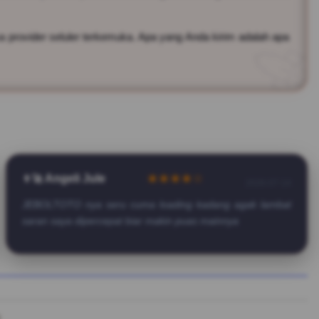
sa provider seluler terkemuka. Apa yang Anda kirim adalah apa
Angeli Jule
★★★★☆
2026-07-14
JEBOLTOTO nya seru cuma loading kadang agak lambat
saran saya dipercepat biar makin puas mainnya