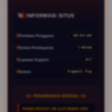
INFORMASI SITUS
Penilaian Pengguna
100.023.003
Sistem Pembayaran
5 Metode
Layanan Support
24/7
Sistem
Pragmatic Play
PENAWARAN SPESIAL
PROMO DEPOSIT 10K SLOT BONUS 100%