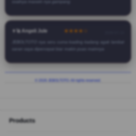
soalnya maxwin nya gampang
Angeli Jule
★★★★☆
2026-07-14
JEBOLTOTO nya seru cuma loading kadang agak lambat
saran saya dipercepat biar makin puas mainnya
© 2026 JEBOLTOTO. All rights reserved.
Buka
Footer Navigation
Products