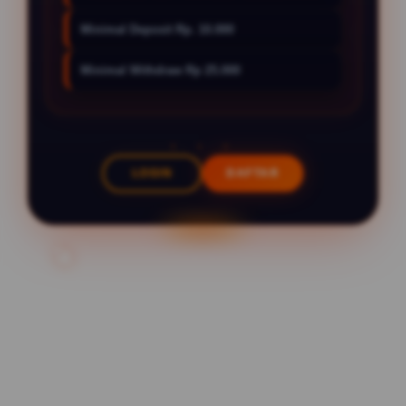
Minimal Deposit Rp. 10.000
Minimal Withdraw Rp 25.000
LOGIN
DAFTAR
Layer Popup Close
JEBOLTOTO: Link Situ
TOTO Slot Gacor Terpercaya
dan Bandar Togel Asia
Terpopuler