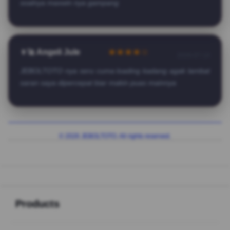
soalnya maxwin nya gampang
Angeli Jule
★★★★☆
2026-07-14
JEBOLTOTO nya seru cuma loading kadang agak lambat
saran saya dipercepat biar makin puas mainnya
© 2026 JEBOLTOTO. All rights reserved.
Buka
Footer Navigation
Products