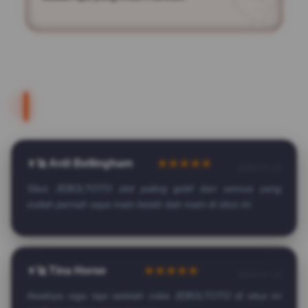
ULASAN TERBARU KOMUNITAS
JEBOLTOTO
Ardi Bellingham
★★★★★
2026-07-18
Situs JEBOLTOTO slot paling gokil dari semua yang
sudah pernah saya main betah dah main di situs ini
Tina Horse
★★★★★
2026-07-12
Awalnya ragu tapi setelah coba JEBOLTOTO di situs ini