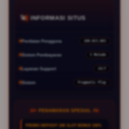
INFORMASI SITUS
Penilaian Pengguna
100.023.003
Sistem Pembayaran
5 Metode
Layanan Support
24/7
Sistem
Pragmatic Play
PENAWARAN SPESIAL
PROMO DEPOSIT 10K SLOT BONUS 100%