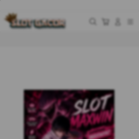
Skip
to
content
Cari
Troli
Login
Navigation
Buka Info Lebih Lanjut