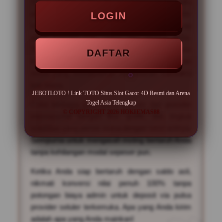
SLOT DEMO hadir sebagai solusi cerdas satu
atap untuk Anda! Kami menyediakan akses gratis
LOGIN
ke ribuan simulator mesin slot online terlengkap
untuk menguji pola, ritme, dan strategi Anda.
Tidak hanya sebagai tempat latihan, platform
DAFTAR
kami juga terintegrasi dengan gerbang taruhan
resmi yang menawarkan kemudahan transaksi
luar biasa.
JEBOTLOTO ! Link TOTO Situs Slot Gacor 4D Resmi dan Arena
Togel Asia Telengkap
Coba berbagai judul game populer dari provider
© COPYRIGHT 2026 HOKIEMAS88
internasional dengan fitur, grafik, dan tingkat
volatilitas yang persis sama dengan versi aslinya.
Sempurna untuk mengasah insting bertaruh Anda
tanpa kehilangan modal sepeser pun.
Ketika Anda siap bertaruh dengan saldo asli,
nikmati konversi nilai penuh 100% tanpa
potongan biaya admin untuk deposit via pulsa
provider seluler terkemuka. Apa yang Anda kirim
adalah apa yang Anda mainkan!