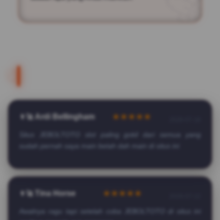
ULASAN TERBARU KOMUNITAS
JEBOLTOTO
Ardi Bellingham
★★★★★
2026-07-18
Situs JEBOLTOTO slot paling gokil dari semua yang
sudah pernah saya main betah dah main di situs ini
Tina Horse
★★★★★
2026-07-12
Awalnya ragu tapi setelah coba JEBOLTOTO di situs ini