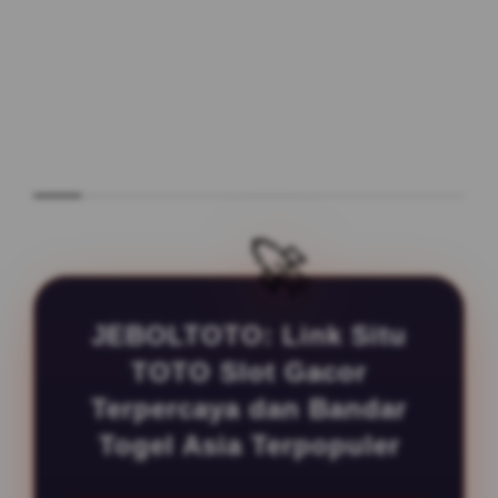
JEBOLTOTO: Link Situ
TOTO Slot Gacor
Terpercaya dan Bandar
Togel Asia Terpopuler