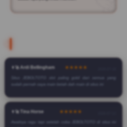
ULASAN TERBARU KOMUNITAS
JEBOLTOTO
Ardi Bellingham
★★★★★
2026-07-18
Situs JEBOLTOTO slot paling gokil dari semua yang
sudah pernah saya main betah dah main di situs ini
Tina Horse
★★★★★
2026-07-12
Awalnya ragu tapi setelah coba JEBOLTOTO di situs ini