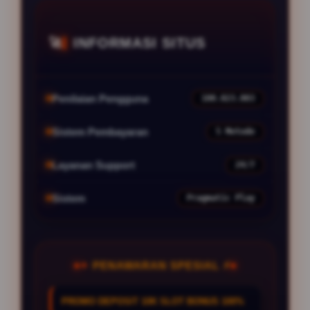
INFORMASI SITUS
Penilaian Pengguna
100.023.003
Sistem Pembayaran
5 Metode
Layanan Support
24/7
Sistem
Pragmatic Play
PENAWARAN SPESIAL
PROMO DEPOSIT 10K SLOT BONUS 100%