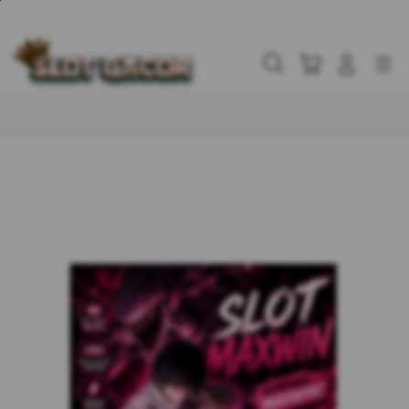
Skip
to
content
Cari
Troli
Login
Navigation
Buka Info Lebih Lanjut