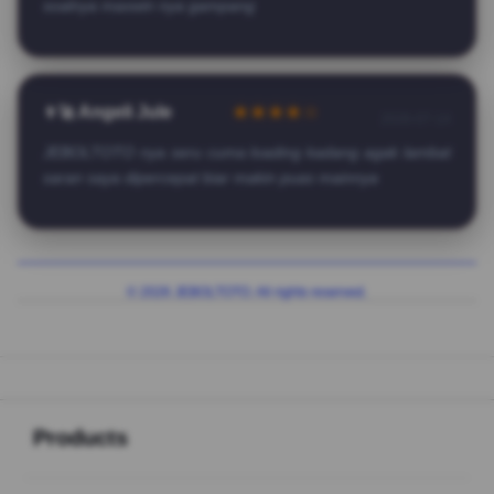
soalnya maxwin nya gampang
Angeli Jule
★★★★☆
2026-07-14
JEBOLTOTO nya seru cuma loading kadang agak lambat
saran saya dipercepat biar makin puas mainnya
© 2026 JEBOLTOTO. All rights reserved.
Buka
Footer Navigation
Products