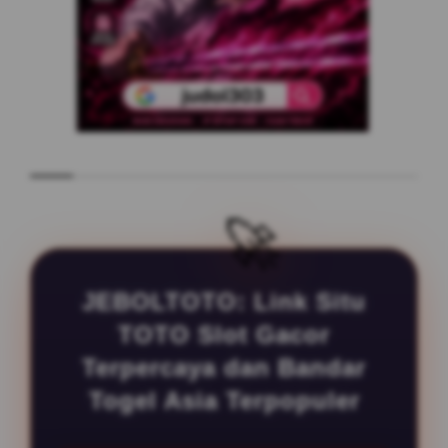
JEBOLTOTO: Link Situ
TOTO Slot Gacor
Terpercaya dan Bandar
Togel Asia Terpopuler