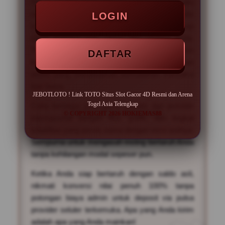
SLOT DEMO hadir sebagai solusi cerdas satu
atap untuk Anda! Kami menyediakan akses gratis
LOGIN
ke ribuan simulator mesin slot online terlengkap
untuk menguji pola, ritme, dan strategi Anda.
Tidak hanya sebagai tempat latihan, platform
DAFTAR
kami juga terintegrasi dengan gerbang taruhan
resmi yang menawarkan kemudahan transaksi
luar biasa.
JEBOTLOTO ! Link TOTO Situs Slot Gacor 4D Resmi dan Arena
Togel Asia Telengkap
Coba berbagai judul game populer dari provider
© COPYRIGHT 2026 HOKIEMAS88
internasional dengan fitur, grafik, dan tingkat
volatilitas yang persis sama dengan versi aslinya.
Sempurna untuk mengasah insting bertaruh Anda
tanpa kehilangan modal sepeser pun.
Ketika Anda siap bertaruh dengan saldo asli,
nikmati konversi nilai penuh 100% tanpa
potongan biaya admin untuk deposit via pulsa
provider seluler terkemuka. Apa yang Anda kirim
adalah apa yang Anda mainkan!