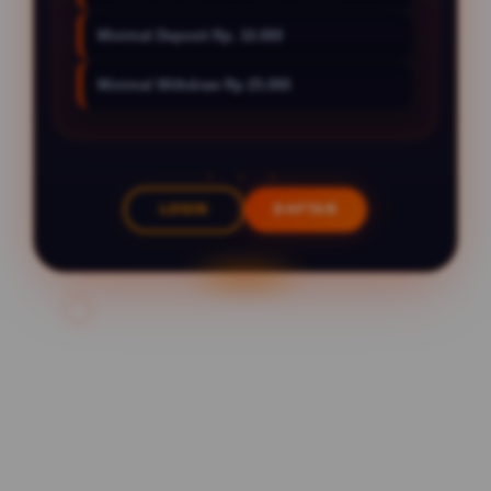
Minimal Deposit Rp. 10.000
Minimal Withdraw Rp 25.000
LOGIN
DAFTAR
Layer Popup Close
JEBOLTOTO: Link Situ
TOTO Slot Gacor Terpercaya
dan Bandar Togel Asia
Terpopuler