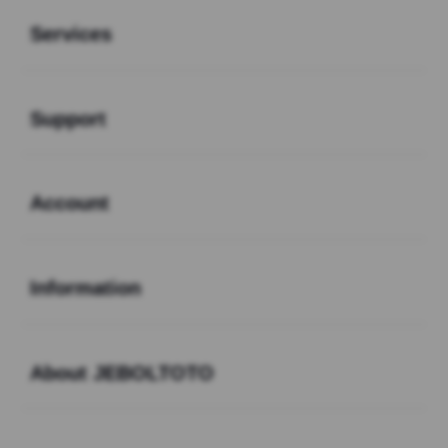
Buka
Services
Buka
Support
Buka
Account
Buka
Information
Buka
About JEBOLTOTO