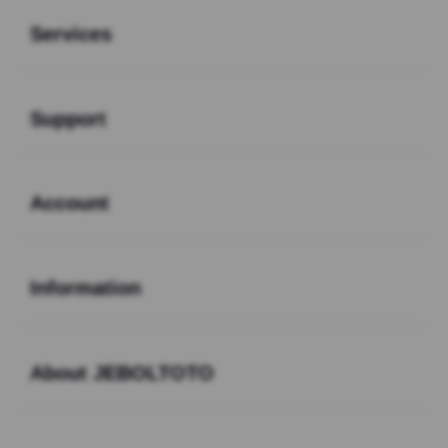
Buka
Services
Buka
Support
Buka
Account
Buka
Information
Buka
About JEBOLTOTO