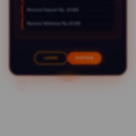
Minimal Deposit Rp. 10.000
Minimal Withdraw Rp 25.000
LOGIN
DAFTAR
Layer Popup Close
JEBOLTOTO: Link Situ
TOTO Slot Gacor Terpercaya
dan Bandar Togel Asia
Terpopuler