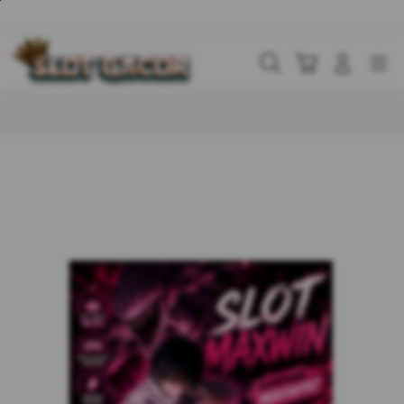
Skip
to
content
Cari
Troli
Login
Navigation
Buka Info Lebih Lanjut