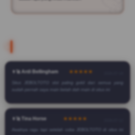
ULASAN TERBARU KOMUNITAS
JEBOLTOTO
Ardi Bellingham
★★★★★
2026-07-18
Situs JEBOLTOTO slot paling gokil dari semua yang
sudah pernah saya main betah dah main di situs ini
Tina Horse
★★★★★
2026-07-12
Awalnya ragu tapi setelah coba JEBOLTOTO di situs ini