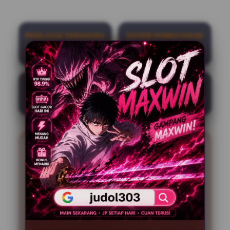
PENILAIAN PENGGUNA
SISTEM PEMBAYARAN
120.123.003
5 Metode
LAYANAN SUPPORT
SISTEM
24/7
Pragmatic Play
JEBOLTOTO
adalah bandar togel Asia terpopuler
dan link situs TOTO slot gacor terpercaya. Kami
menyediakan pasaran togel resmi terlengkap,
game slot online gampang menang, serta
transaksi aman dengan layanan online 24 jam
nonstop setiap hari!