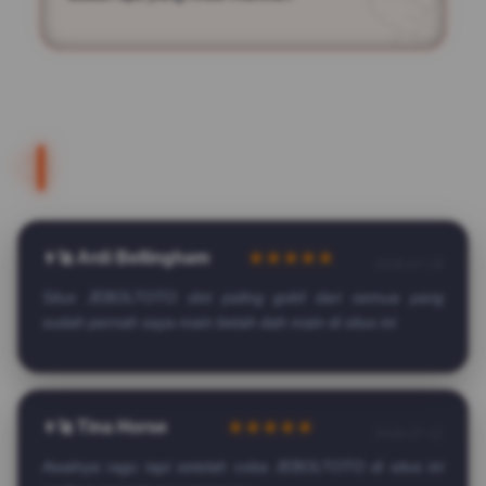
ULASAN TERBARU KOMUNITAS
JEBOLTOTO
Ardi Bellingham
★★★★★
2026-07-18
Situs JEBOLTOTO slot paling gokil dari semua yang
sudah pernah saya main betah dah main di situs ini
Tina Horse
★★★★★
2026-07-12
Awalnya ragu tapi setelah coba JEBOLTOTO di situs ini