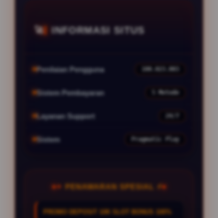
INFORMASI SITUS
Penilaian Pengguna
100.023.003
Sistem Pembayaran
5 Metode
Layanan Support
24/7
Sistem
Pragmatic Play
PENAWARAN SPESIAL
PROMO DEPOSIT 10K SLOT BONUS 100%