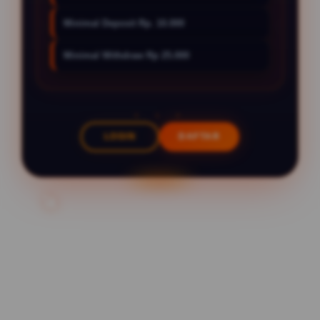
Minimal Deposit Rp. 10.000
Minimal Withdraw Rp 25.000
LOGIN
DAFTAR
Layer Popup Close
JEBOLTOTO: Link Situ
TOTO Slot Gacor Terpercaya
dan Bandar Togel Asia
Terpopuler