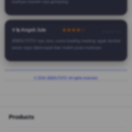
soalnya maxwin nya gampang
Angeli Jule
★★★★☆
2026-07-14
JEBOLTOTO nya seru cuma loading kadang agak lambat
saran saya dipercepat biar makin puas mainnya
© 2026 JEBOLTOTO. All rights reserved.
Buka
Footer Navigation
Products