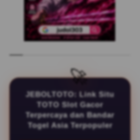
JEBOLTOTO: Link Situ
TOTO Slot Gacor
Terpercaya dan Bandar
Togel Asia Terpopuler