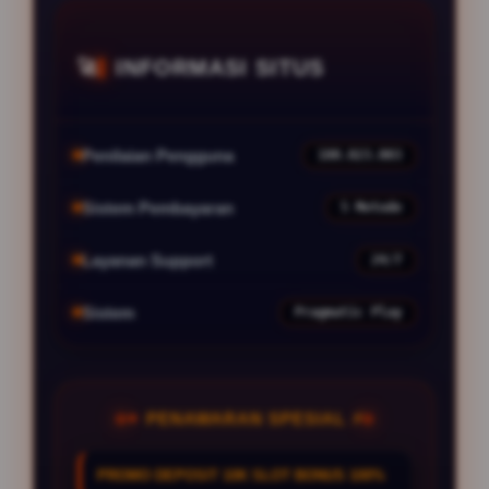
INFORMASI SITUS
Penilaian Pengguna
100.023.003
Sistem Pembayaran
5 Metode
Layanan Support
24/7
Sistem
Pragmatic Play
PENAWARAN SPESIAL
PROMO DEPOSIT 10K SLOT BONUS 100%