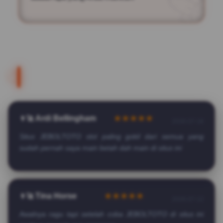
ULASAN TERBARU KOMUNITAS
JEBOLTOTO
Ardi Bellingham
★★★★★
2026-07-18
Situs JEBOLTOTO slot paling gokil dari semua yang
sudah pernah saya main betah dah main di situs ini
Tina Horse
★★★★★
2026-07-12
Awalnya ragu tapi setelah coba JEBOLTOTO di situs ini