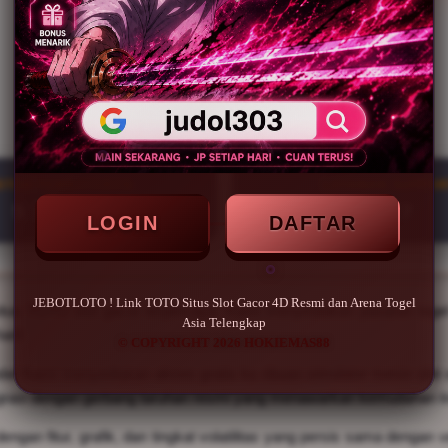
OTO Slot Gacor Terpercay
Terpopuler
ISTEM PEMBAYARAN
LAYANAN SUPPOR
5 Metode
24/7
LOGIN
DAFTAR
JEBOTLOTO ! Link TOTO Situs Slot Gacor 4D Resmi dan Arena Togel
 situs TOTO slot gacor terpercaya. Kami menyediakan pasaran toge
Asia Telengkap
ari!
© COPYRIGHT 2026 HOKIEMAS88
 Kami menyediakan akses gratis ke ribuan simulator mesin slot onl
ntegrasi dengan gerbang taruhan resmi yang menawarkan kemudahan tr
dengan fitur, grafik, dan tingkat volatilitas yang persis sama denga