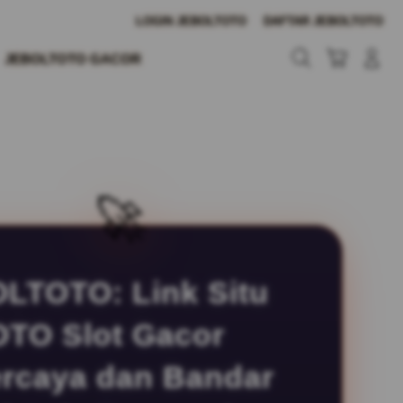
LOGIN JEBOLTOTO
DAFTAR JEBOLTOTO
Cari
Troli
Login/Sign-Up
JEBOLTOTO GACOR
Cari
LTOTO: Link Situ
OTO Slot Gacor
ercaya dan Bandar