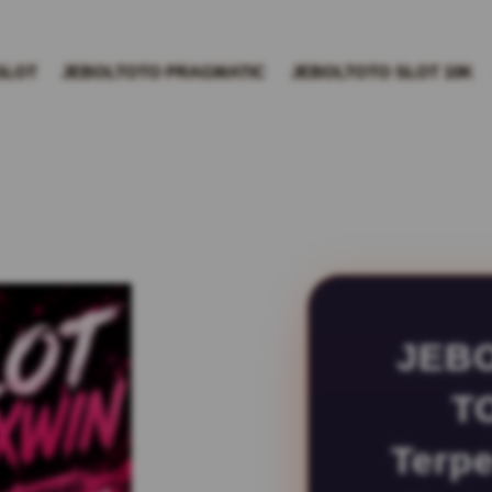
SLOT
JEBOLTOTO PRAGMATIC
JEBOLTOTO SLOT 10K
JEBO
T
Terp