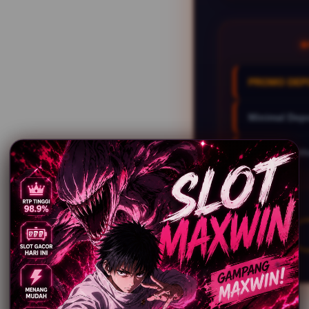
PROMO DEPO
Minimal Depo
Minimal Wit