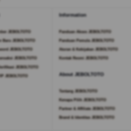
Information
mber JEBOLTOTO
Panduan Akses JEBOLTOTO
un Baru JEBOLTOTO
Panduan Pemula JEBOLTOTO
sword JEBOLTOTO
Aturan & Kebijakan JEBOLTOTO
ransaksi JEBOLTOTO
Kontak Resmi JEBOLTOTO
erifikasi JEBOLTOTO
About JEBOLTOTO
VIP JEBOLTOTO
Tentang JEBOLTOTO
Kenapa Pilih JEBOLTOTO
Partner & Affiliate JEBOLTOTO
Brand & Identitas JEBOLTOTO