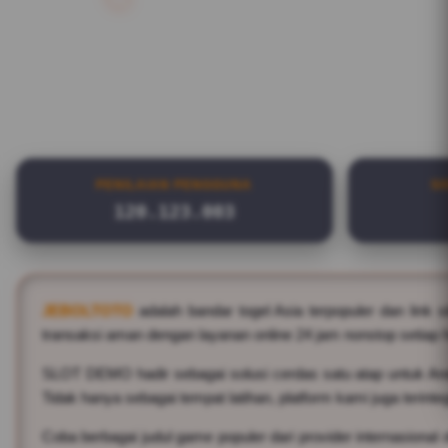
Layer Popup Close
JEBOLTOTO: Link Situ T
PENILAIAN PENGGUNA
S
120.123.003
JEBOLTOTO
adalah bandar togel Asia terpopuler dan link
transaksi aman dengan layanan online 24 jam nonstop setiap h
SLOT DEMO hadir sebagai solusi cerdas satu atap untuk Anda!
Tidak hanya sebagai tempat latihan, platform kami juga teri
Coba berbagai judul game populer dari provider internasional 