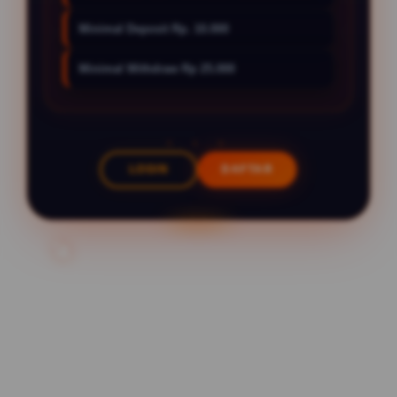
Minimal Deposit Rp. 10.000
Minimal Withdraw Rp 25.000
LOGIN
DAFTAR
Layer Popup Close
JEBOLTOTO: Link Situ
TOTO Slot Gacor Terpercaya
dan Bandar Togel Asia
Terpopuler