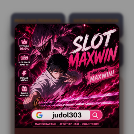
PENILAIAN PENGGUNA
SISTEM PEMBAYARAN
120.123.003
5 Metode
LAYANAN SUPPORT
SISTEM
24/7
Pragmatic Play
JEBOLTOTO
adalah bandar togel Asia terpopuler
dan link situs TOTO slot gacor terpercaya. Kami
menyediakan pasaran togel resmi terlengkap,
game slot online gampang menang, serta
transaksi aman dengan layanan online 24 jam
nonstop setiap hari!