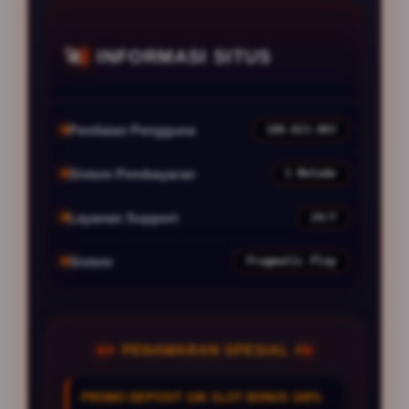
INFORMASI SITUS
Penilaian Pengguna
100.023.003
Sistem Pembayaran
5 Metode
Layanan Support
24/7
Sistem
Pragmatic Play
PENAWARAN SPESIAL
PROMO DEPOSIT 10K SLOT BONUS 100%