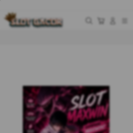
Skip
to
content
Cari
Troli
Login
Navigation
Buka Info Lebih Lanjut