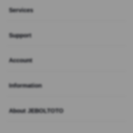
Buka
Services
Buka
Support
Buka
Account
Buka
Information
Buka
About JEBOLTOTO