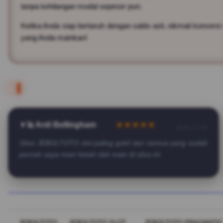
tanpa kehilangan modal sepeser pun.
Ketika Anda siap bertaruh dengan saldo asli, nikmati konvers
yang Anda mainkan!
ULASAN TERBARU KOMUNITAS 
Ardi Bellingham
★★★★★
2026-07-18
Situs JEBOLTOTO slot paling gokil dari semua yang sudah
pernah saya main betah dah main di situs ini
JEBOLTOTO
JEBOLTOTO SLOT
JEBOLTOTO PRAGMATI