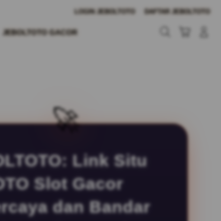
LOGIN JEBOLTOTO
DAFTAR JEBOLTOTO
Cari
Troli
Login/Sign-Up
JEBOLTOTO GACOR
Cari
LTOTO: Link Situ
OTO Slot Gacor
ercaya dan Bandar