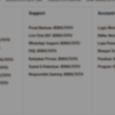
Support
Account
Pusat Bantuan JEBOLTOTO
Login Me
Live Chat 24/7 JEBOLTOTO
Daftar Ak
OLTOTO
WhatsApp Support JEBOLTOTO
Lupa Pas
k
FAQ JEBOLTOTO
Riwayat T
Kebijakan Privasi JEBOLTOTO
Panduan V
BOLTOTO
Syarat & Ketentuan JEBOLTOTO
Program 
LTOTO
Responsible Gaming JEBOLTOTO
OLTOTO
LTOTO