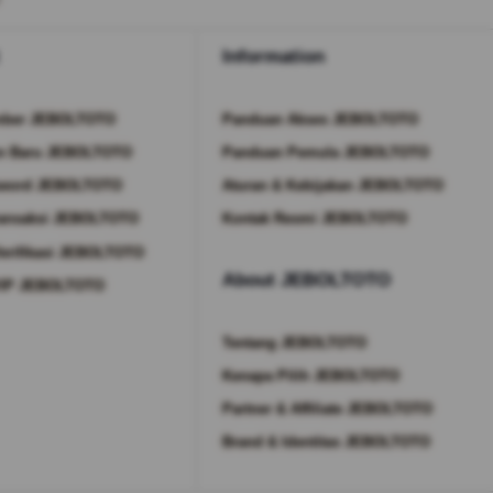
Information
mber JEBOLTOTO
Panduan Akses JEBOLTOTO
un Baru JEBOLTOTO
Panduan Pemula JEBOLTOTO
sword JEBOLTOTO
Aturan & Kebijakan JEBOLTOTO
ransaksi JEBOLTOTO
Kontak Resmi JEBOLTOTO
erifikasi JEBOLTOTO
About JEBOLTOTO
VIP JEBOLTOTO
Tentang JEBOLTOTO
Kenapa Pilih JEBOLTOTO
Partner & Affiliate JEBOLTOTO
Brand & Identitas JEBOLTOTO