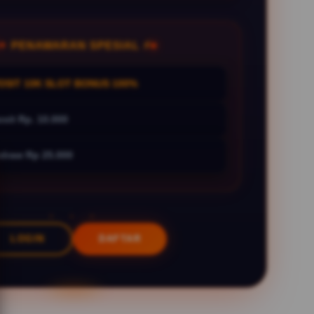
PENAWARAN SPESIAL
SIT 10K SLOT BONUS 100%
sit Rp. 10.000
hdraw Rp 25.000
LOGIN
DAFTAR