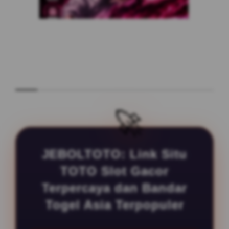
JEBOLTOTO: Link Situ
TOTO Slot Gacor
Terpercaya dan Bandar
Togel Asia Terpopuler