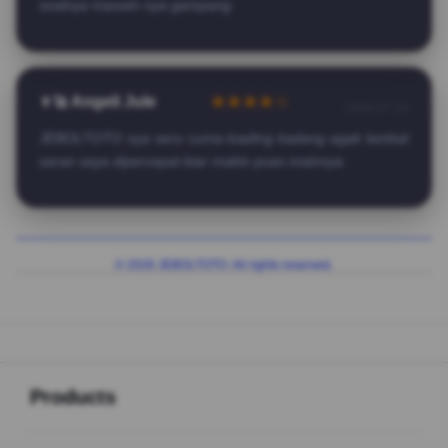
soalnya maxwin nya gampang
Angeli Jule
★★★★☆
2026-07-14
JEBOLTOTO nya seru cuma loading kadang agak lambat
saran saya dipercepat biar makin puas mainnya
© 2026 JEBOLTOTO. All rights reserved.
Buka
Footer Navigation
Products