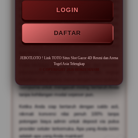
SLOT DEMO hadir sebagai solusi cerdas satu
atap untuk Anda! Kami menyediakan akses gratis
LOGIN
ke ribuan simulator mesin slot online terlengkap
untuk menguji pola, ritme, dan strategi Anda.
Tidak hanya sebagai tempat latihan, platform
DAFTAR
kami juga terintegrasi dengan gerbang taruhan
resmi yang menawarkan kemudahan transaksi
luar biasa.
JEBOTLOTO ! Link TOTO Situs Slot Gacor 4D Resmi dan Arena
Togel Asia Telengkap
Coba berbagai judul game populer dari provider
© COPYRIGHT 2026 HOKIEMAS88
internasional dengan fitur, grafik, dan tingkat
volatilitas yang persis sama dengan versi aslinya.
Sempurna untuk mengasah insting bertaruh Anda
tanpa kehilangan modal sepeser pun.
Ketika Anda siap bertaruh dengan saldo asli,
nikmati konversi nilai penuh 100% tanpa
potongan biaya admin untuk deposit via pulsa
provider seluler terkemuka. Apa yang Anda kirim
adalah apa yang Anda mainkan!