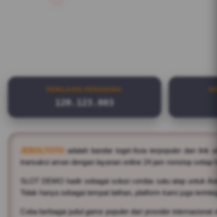
Layer Popup Close
JEBOLTOTO: Link Situ T
PENILAIAN PENGGUNA
S
120.123.003
JEBOLTOTO
adalah bandar togel Asia terpopuler dan link
transaksi aman dengan layanan online 24 jam nonstop setiap h
SLOT DEMO hadir sebagai solusi cerdas satu atap untuk Anda!
Tidak hanya sebagai tempat latihan, platform kami juga teri
Coba berbagai judul game populer dari provider internasional 