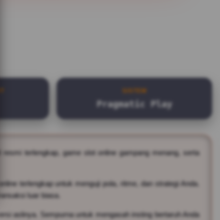
a dan Bandar Togel Asia
T
SISTEM
Pragmatic Play
l resmi terlengkap, game slot online gampang menang, serta
ine terlengkap untuk menguji pola, ritme, dan strategi Anda.
ansaksi luar biasa.
n versi aslinya. Sempurna untuk mengasah insting bertaruh Anda