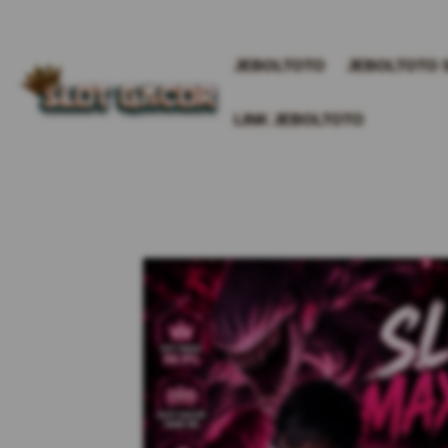
Skip
to
content
JEBOLTOTO
JEBOLTOTO 
LINK JEBOLTOTO
Buka Info Lebih Lanjut