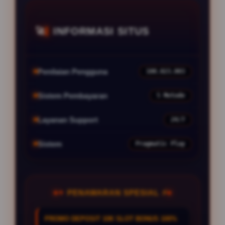
INFORMASI SITUS
Penilaian Pengguna
100.023.003
Sistem Pembayaran
5 Metode
Layanan Support
24/7
Sistem
Pragmatic Play
PENAWARAN SPESIAL
PROMO DEPOSIT 10K SLOT BONUS 100%