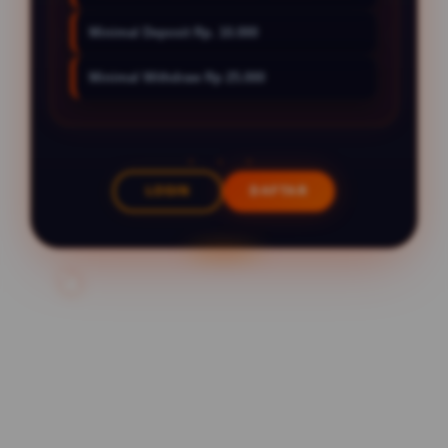
Minimal Deposit Rp. 10.000
Minimal Withdraw Rp 25.000
LOGIN
DAFTAR
Layer Popup Close
JEBOLTOTO: Link Situ
TOTO Slot Gacor Terpercaya
dan Bandar Togel Asia
Terpopuler