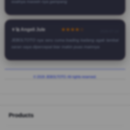
soalnya maxwin nya gampang
Angeli Jule
★★★★☆
2026-07-14
JEBOLTOTO nya seru cuma loading kadang agak lambat
saran saya dipercepat biar makin puas mainnya
© 2026 JEBOLTOTO. All rights reserved.
Buka
Footer Navigation
Products