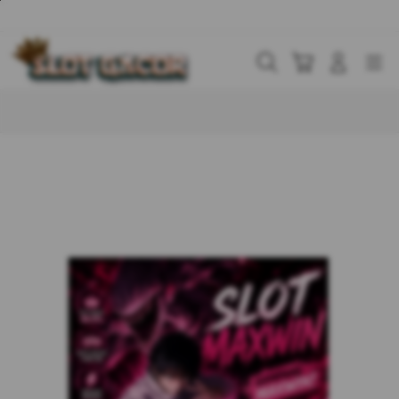
Skip
to
content
Cari
Troli
Login
Navigation
Buka Info Lebih Lanjut