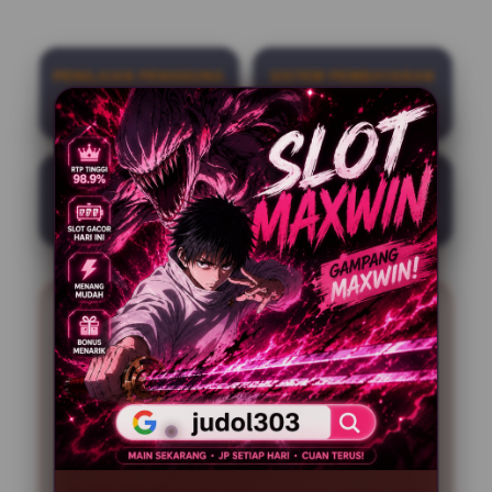
PENILAIAN PENGGUNA
SISTEM PEMBAYARAN
120.123.003
5 Metode
LAYANAN SUPPORT
SISTEM
24/7
Pragmatic Play
JEBOLTOTO
adalah bandar togel Asia terpopuler
dan link situs TOTO slot gacor terpercaya. Kami
menyediakan pasaran togel resmi terlengkap,
game slot online gampang menang, serta
transaksi aman dengan layanan online 24 jam
nonstop setiap hari!