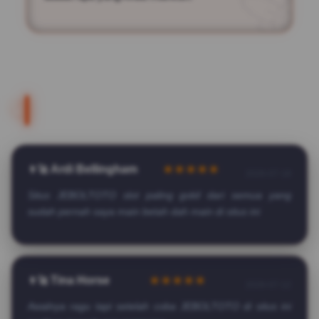
ULASAN TERBARU KOMUNITAS
JEBOLTOTO
Ardi Bellingham
★★★★★
2026-07-18
Situs JEBOLTOTO slot paling gokil dari semua yang
sudah pernah saya main betah dah main di situs ini
Tina Horse
★★★★★
2026-07-12
Awalnya ragu tapi setelah coba JEBOLTOTO di situs ini