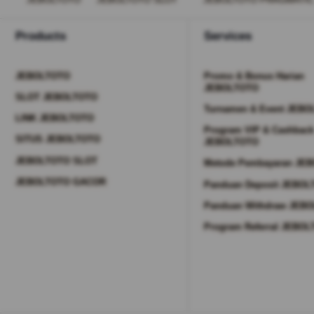
Footer Navigation
Products
Services
JEBOLTOTO
Promo & Bonus Harian
JEBOLTOTO
SLOT JEBOLTOTO
Turnamen & Event JEB
LINK JEBOLTOTO
Program VIP & Cashbac
SITUS JEBOLTOTO
JEBOLTOTO
JEBOLTOTO SLOT
Metode Pembayaran JE
JEBOLTOTO GACOR
Panduan Deposit JEBO
Panduan Withdraw JEB
Program Referral JEBO