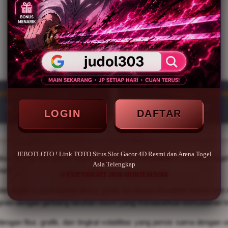
OTO Slot Gacor Terpercay
Terpopuler
ISTEM PEMBAYARAN
LAYANAN SUPPOR
5 Metode
24/7
LOGIN
DAFTAR
JEBOTLOTO ! Link TOTO Situs Slot Gacor 4D Resmi dan Arena Togel
 situs TOTO slot gacor terpercaya. Kami menyediakan pasaran toge
Asia Telengkap
ari!
© COPYRIGHT 2026 HOKIEMAS88
 Kami menyediakan akses gratis ke ribuan simulator mesin slot onl
ntegrasi dengan gerbang taruhan resmi yang menawarkan kemudahan tr
dengan fitur, grafik, dan tingkat volatilitas yang persis sama denga