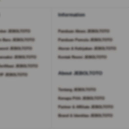
Information
mber JEBOLTOTO
Panduan Akses JEBOLTOTO
un Baru JEBOLTOTO
Panduan Pemula JEBOLTOTO
sword JEBOLTOTO
Aturan & Kebijakan JEBOLTOTO
ransaksi JEBOLTOTO
Kontak Resmi JEBOLTOTO
erifikasi JEBOLTOTO
About JEBOLTOTO
VIP JEBOLTOTO
Tentang JEBOLTOTO
Kenapa Pilih JEBOLTOTO
Partner & Affiliate JEBOLTOTO
Brand & Identitas JEBOLTOTO