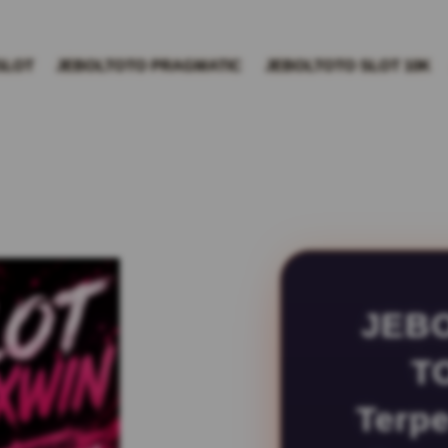
SLOT
JEBOLTOTO PRAGMATIC
JEBOLTOTO SLOT 10K
JEBO
T
Terp