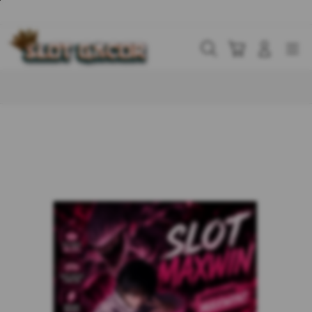
Skip
to
content
Cari
Troli
Login
Navigation
Buka Info Lebih Lanjut