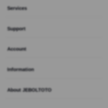
Buka
Services
Buka
Support
Buka
Account
Buka
Information
Buka
About JEBOLTOTO