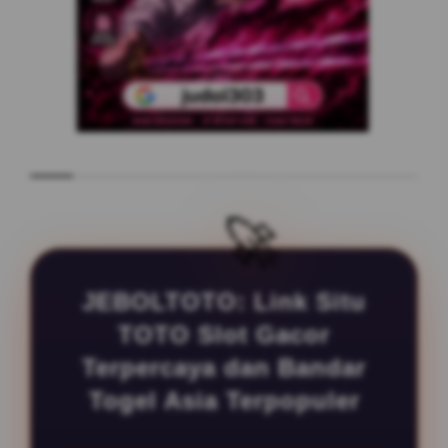
JEBOLTOTO: Link Situ
TOTO Slot Gacor
Terpercaya dan Bandar
Togel Asia Terpopuler