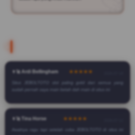
ULASAN TERBARU KOMUNITAS
JEBOLTOTO
Ardi Bellingham
★★★★★
2026-07-18
Situs JEBOLTOTO slot paling gokil dari semua yang
sudah pernah saya main betah dah main di situs ini
Tina Horse
★★★★★
2026-07-12
Awalnya ragu tapi setelah coba JEBOLTOTO di situs ini