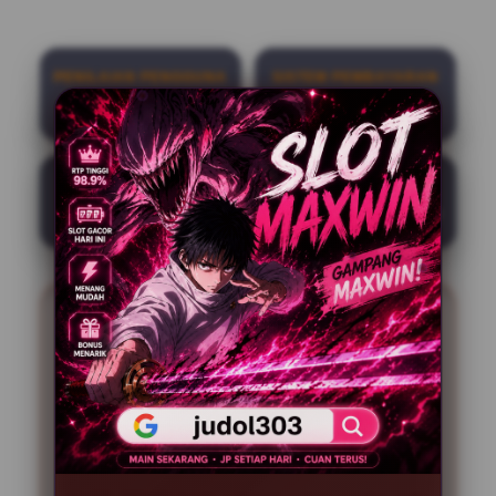
PENILAIAN PENGGUNA
SISTEM PEMBAYARAN
120.123.003
5 Metode
LAYANAN SUPPORT
SISTEM
24/7
Pragmatic Play
JEBOLTOTO
adalah bandar togel Asia terpopuler
dan link situs TOTO slot gacor terpercaya. Kami
menyediakan pasaran togel resmi terlengkap,
game slot online gampang menang, serta
transaksi aman dengan layanan online 24 jam
nonstop setiap hari!