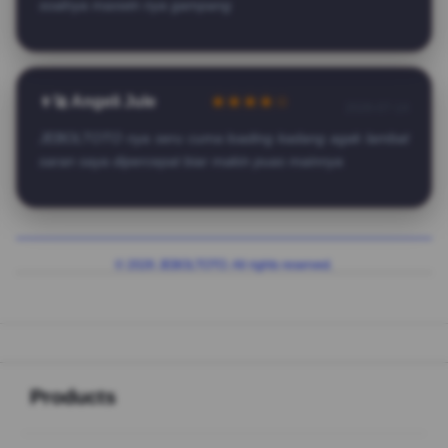
soalnya maxwin nya gampang
Angeli Jule
★★★★☆
2026-07-14
JEBOLTOTO nya seru cuma loading kadang agak lambat
saran saya dipercepat biar makin puas mainnya
© 2026 JEBOLTOTO. All rights reserved.
Buka
Footer Navigation
Products