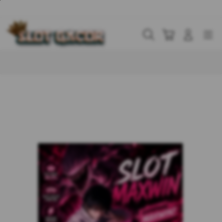
Skip
to
content
Cari
Troli
Login
Navigation
Buka Info Lebih Lanjut