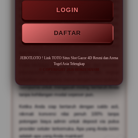
SLOT DEMO hadir sebagai solusi cerdas satu
atap untuk Anda! Kami menyediakan akses gratis
LOGIN
ke ribuan simulator mesin slot online terlengkap
untuk menguji pola, ritme, dan strategi Anda.
Tidak hanya sebagai tempat latihan, platform
DAFTAR
kami juga terintegrasi dengan gerbang taruhan
resmi yang menawarkan kemudahan transaksi
luar biasa.
JEBOTLOTO ! Link TOTO Situs Slot Gacor 4D Resmi dan Arena
Togel Asia Telengkap
Coba berbagai judul game populer dari provider
© COPYRIGHT 2026 HOKIEMAS88
internasional dengan fitur, grafik, dan tingkat
volatilitas yang persis sama dengan versi aslinya.
Sempurna untuk mengasah insting bertaruh Anda
tanpa kehilangan modal sepeser pun.
Ketika Anda siap bertaruh dengan saldo asli,
nikmati konversi nilai penuh 100% tanpa
potongan biaya admin untuk deposit via pulsa
provider seluler terkemuka. Apa yang Anda kirim
adalah apa yang Anda mainkan!