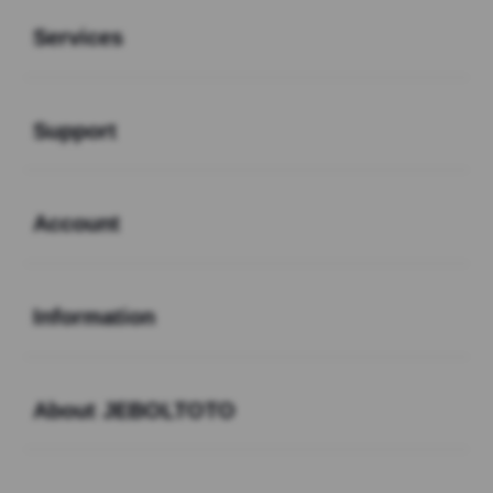
Buka
Services
Buka
Support
Buka
Account
Buka
Information
Buka
About JEBOLTOTO