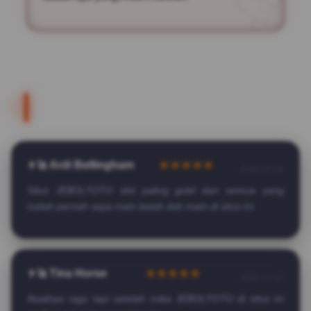
ULASAN TERBARU KOMUNITAS
JEBOLTOTO
Ardi Bellingham
★★★★★
2026-07-18
Situs JEBOLTOTO slot paling gokil dari semua yang
sudah pernah saya main betah dah main di situs ini
Tina Horse
★★★★★
2026-07-12
Awalnya ragu tapi setelah coba JEBOLTOTO di situs ini