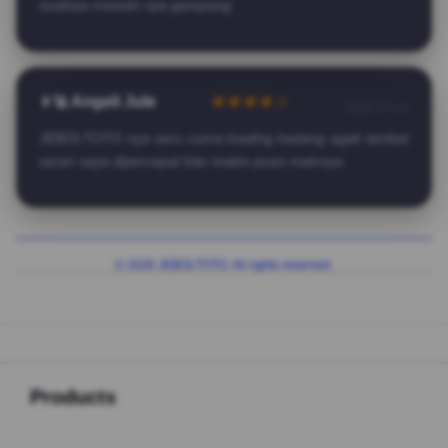
soalnya maxwin nya gampang
Angeli Jule
★★★★☆
2026-07-14
JEBOLTOTO nya seru cuma loading kadang agak lambat
saran saya dipercepat biar makin puas mainnya
© 2026 JEBOLTOTO. All rights reserved.
Buka
Footer Navigation
Products