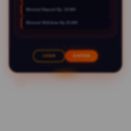
Minimal Deposit Rp. 10.000
Minimal Withdraw Rp 25.000
LOGIN
DAFTAR
Layer Popup Close
JEBOLTOTO: Link Situ
TOTO Slot Gacor Terpercaya
dan Bandar Togel Asia
Terpopuler