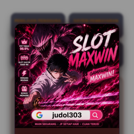
PENILAIAN PENGGUNA
SISTEM PEMBAYARAN
120.123.003
5 Metode
LAYANAN SUPPORT
SISTEM
24/7
Pragmatic Play
JEBOLTOTO
adalah bandar togel Asia terpopuler
dan link situs TOTO slot gacor terpercaya. Kami
menyediakan pasaran togel resmi terlengkap,
game slot online gampang menang, serta
transaksi aman dengan layanan online 24 jam
nonstop setiap hari!