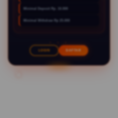
Minimal Deposit Rp. 10.000
Minimal Withdraw Rp 25.000
LOGIN
DAFTAR
Layer Popup Close
JEBOLTOTO: Link Situ
TOTO Slot Gacor Terpercaya
dan Bandar Togel Asia
Terpopuler