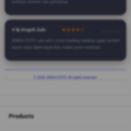
soalnya maxwin nya gampang
Angeli Jule
★★★★☆
2026-07-14
JEBOLTOTO nya seru cuma loading kadang agak lambat
saran saya dipercepat biar makin puas mainnya
© 2026 JEBOLTOTO. All rights reserved.
Buka
Footer Navigation
Products