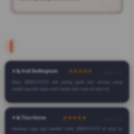
ULASAN TERBARU KOMUNITAS
JEBOLTOTO
Ardi Bellingham
★★★★★
2026-07-18
Situs JEBOLTOTO slot paling gokil dari semua yang
sudah pernah saya main betah dah main di situs ini
Tina Horse
★★★★★
2026-07-12
Awalnya ragu tapi setelah coba JEBOLTOTO di situs ini