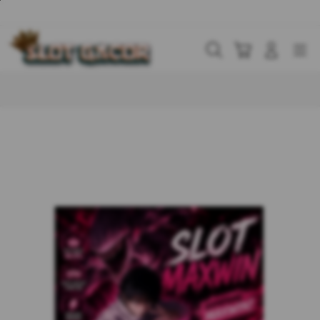
Skip
to
content
Cari
Troli
Login
Navigation
Buka Info Lebih Lanjut