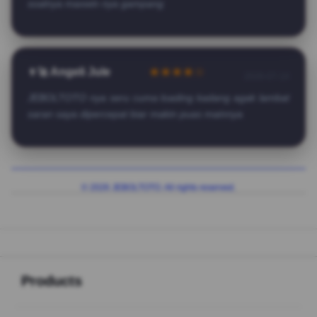
soalnya maxwin nya gampang
Angeli Jule
★★★★☆
2026-07-14
JEBOLTOTO nya seru cuma loading kadang agak lambat
saran saya dipercepat biar makin puas mainnya
© 2026 JEBOLTOTO. All rights reserved.
Buka
Footer Navigation
Products