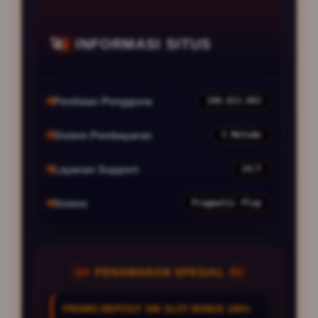
INFORMASI SITUS
Penilaian Pengguna
100.023.003
Sistem Pembayaran
5 Metode
Layanan Support
24/7
Sistem
Pragmatic Play
PENAWARAN SPESIAL
PROMO DEPOSIT 10K SLOT BONUS 100%