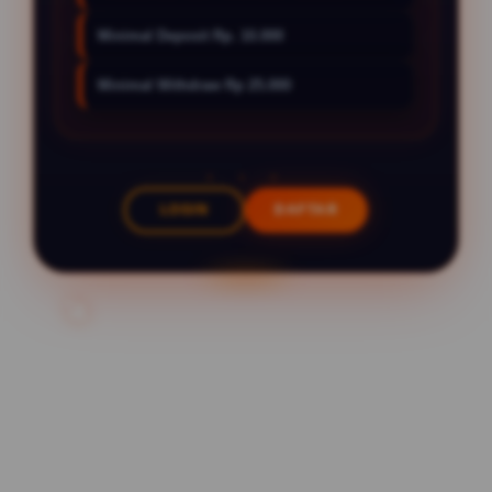
Minimal Deposit Rp. 10.000
Minimal Withdraw Rp 25.000
LOGIN
DAFTAR
Layer Popup Close
JEBOLTOTO: Link Situ
TOTO Slot Gacor Terpercaya
dan Bandar Togel Asia
Terpopuler