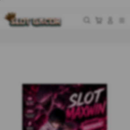
Skip
to
content
Cari
Troli
Login
Navigation
Buka Info Lebih Lanjut