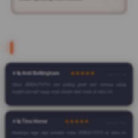
ULASAN TERBARU KOMUNITAS
JEBOLTOTO
Ardi Bellingham
★★★★★
2026-07-18
Situs JEBOLTOTO slot paling gokil dari semua yang
sudah pernah saya main betah dah main di situs ini
Tina Horse
★★★★★
2026-07-12
Awalnya ragu tapi setelah coba JEBOLTOTO di situs ini