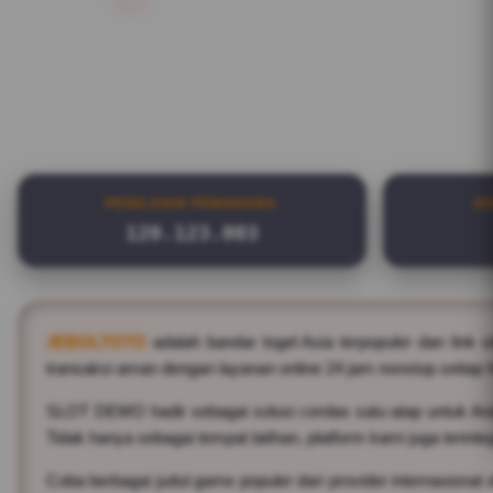
Layer Popup Close
JEBOLTOTO: Link Situ T
PENILAIAN PENGGUNA
S
120.123.003
JEBOLTOTO
adalah bandar togel Asia terpopuler dan link
transaksi aman dengan layanan online 24 jam nonstop setiap h
SLOT DEMO hadir sebagai solusi cerdas satu atap untuk Anda!
Tidak hanya sebagai tempat latihan, platform kami juga teri
Coba berbagai judul game populer dari provider internasional 