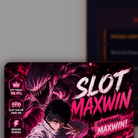
PROMO DEPO
Minimal Depo
Minimal Wit