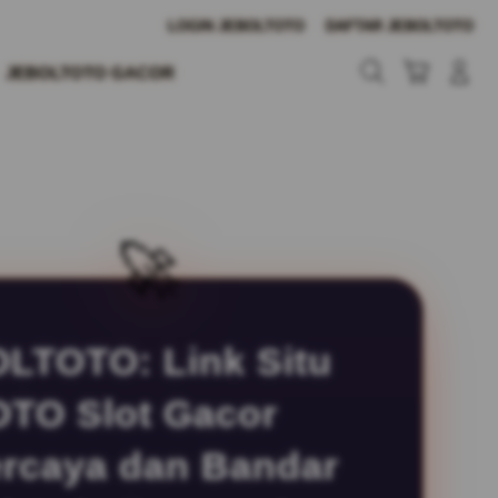
LOGIN JEBOLTOTO
DAFTAR JEBOLTOTO
Cari
Troli
Login/Sign-Up
JEBOLTOTO GACOR
Cari
LTOTO: Link Situ
OTO Slot Gacor
ercaya dan Bandar