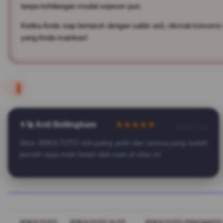
tanpa kehilangan modal sepeser pun.
Ketika Anda siap bertaruh dengan saldo asli, nikmati konvers
yang Anda mainkan!
ULASAN TERBARU KOMUNITAS 
Ardi Bellingham
★★★★★
2026-07-18
Situs JEBOLTOTO slot paling gokil dari semua yang sudah
pernah saya main betah dah main di situs ini
JEBOLTOTO
JEBOLTOTO SLOT
JEBOLTOTO PRAGMATI