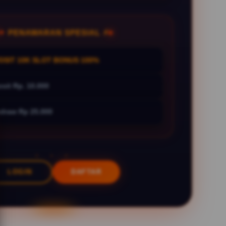
PENAWARAN SPESIAL
SIT 10K SLOT BONUS 100%
sit Rp. 10.000
hdraw Rp 25.000
LOGIN
DAFTAR