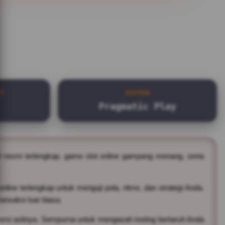
a dan Bandar Togel Asia
T
SISTEM
Pragmatic Play
l resmi terlengkap, game slot online gampang menang, serta
ine terlengkap untuk menguji pola, ritme, dan strategi Anda.
ansaksi luar biasa.
n versi aslinya. Sempurna untuk mengasah insting bertaruh Anda