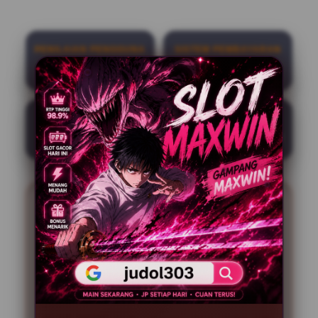
PENILAIAN PENGGUNA
SISTEM PEMBAYARAN
120.123.003
5 Metode
LAYANAN SUPPORT
SISTEM
24/7
Pragmatic Play
JEBOLTOTO
adalah bandar togel Asia terpopuler
dan link situs TOTO slot gacor terpercaya. Kami
menyediakan pasaran togel resmi terlengkap,
game slot online gampang menang, serta
transaksi aman dengan layanan online 24 jam
nonstop setiap hari!