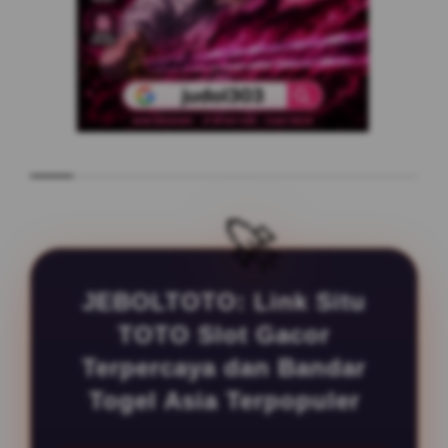
JEBOLTOTO: Link Situ
TOTO Slot Gacor
Terpercaya dan Bandar
Togel Asia Terpopuler