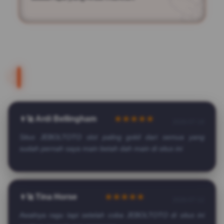
ULASAN TERBARU KOMUNITAS
JEBOLTOTO
Ardi Bellingham
★★★★★
2026-07-18
Situs JEBOLTOTO slot paling gokil dari semua yang
sudah pernah saya main betah dah main di situs ini
Tina Horse
★★★★★
2026-07-12
Awalnya ragu tapi setelah coba JEBOLTOTO di situs ini