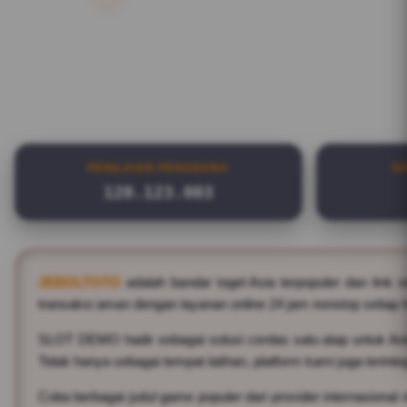
Layer Popup Close
JEBOLTOTO: Link Situ T
PENILAIAN PENGGUNA
S
120.123.003
JEBOLTOTO
adalah bandar togel Asia terpopuler dan link
transaksi aman dengan layanan online 24 jam nonstop setiap h
SLOT DEMO hadir sebagai solusi cerdas satu atap untuk Anda!
Tidak hanya sebagai tempat latihan, platform kami juga teri
Coba berbagai judul game populer dari provider internasional 