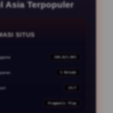
l Asia Terpopuler
MASI SITUS
ngguna
100.023.003
ayaran
5 Metode
ort
24/7
Pragmatic Play