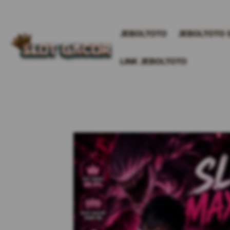
Skip
to
content
JEBOLTOTO
JEBOLTOTO 
LINK JEBOLTOTO
Buka Info Lebih Lanjut