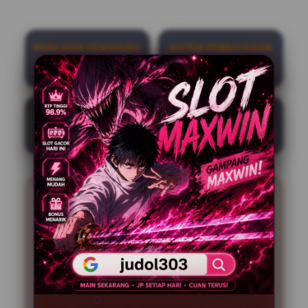
PENILAIAN PENGGUNA
SISTEM PEMBAYARAN
120.123.003
5 Metode
LAYANAN SUPPORT
SISTEM
24/7
Pragmatic Play
JEBOLTOTO
adalah bandar togel Asia terpopuler
dan link situs TOTO slot gacor terpercaya. Kami
menyediakan pasaran togel resmi terlengkap,
game slot online gampang menang, serta
transaksi aman dengan layanan online 24 jam
nonstop setiap hari!