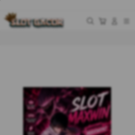
Skip
to
content
Cari
Troli
Login
Navigation
Buka Info Lebih Lanjut