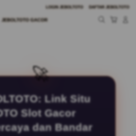
LOGIN JEBOLTOTO
DAFTAR JEBOLTOTO
Cari
Troli
Login/Sign-Up
JEBOLTOTO GACOR
Cari
LTOTO: Link Situ
OTO Slot Gacor
ercaya dan Bandar