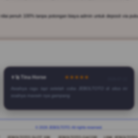
i nilai penuh 100% tanpa potongan biaya admin untuk deposit via pul
JEBOLTOTO
Tina Horse
★★★★★
2026-07-12
Awalnya ragu tapi setelah coba JEBOLTOTO di situs ini
soalnya maxwin nya gampang
© 2026 JEBOLTOTO. All rights reserved.
C
JEBOLTOTO SLOT 10K
JEBOLTOTO GACOR
LINK JEBOLTOTO