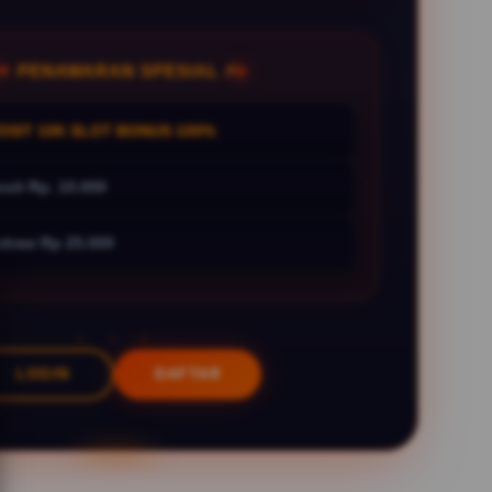
PENAWARAN SPESIAL
SIT 10K SLOT BONUS 100%
sit Rp. 10.000
hdraw Rp 25.000
LOGIN
DAFTAR