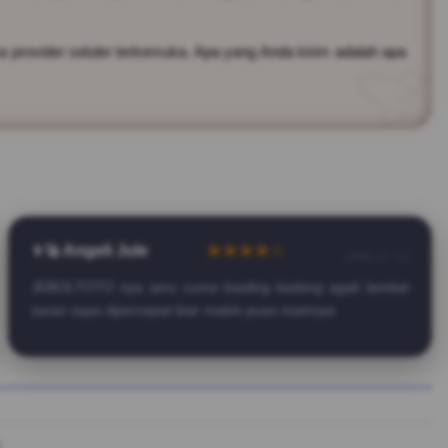
sa provider seluler terkemuka. Apa yang Anda kirim adalah apa
Angeli Jule
★★★★☆
2026-07-14
JEBOLTOTO nya seru cuma loading kadang agak lambat
saran saya dipercepat biar makin puas mainnya