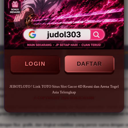
OTO Slot Gacor Terpercay
Terpopuler
ISTEM PEMBAYARAN
LAYANAN SUPPOR
5 Metode
24/7
LOGIN
DAFTAR
JEBOTLOTO ! Link TOTO Situs Slot Gacor 4D Resmi dan Arena Togel
 situs TOTO slot gacor terpercaya. Kami menyediakan pasaran toge
Asia Telengkap
ari!
© COPYRIGHT 2026 HOKIEMAS88
 Kami menyediakan akses gratis ke ribuan simulator mesin slot onl
ntegrasi dengan gerbang taruhan resmi yang menawarkan kemudahan tr
dengan fitur, grafik, dan tingkat volatilitas yang persis sama denga