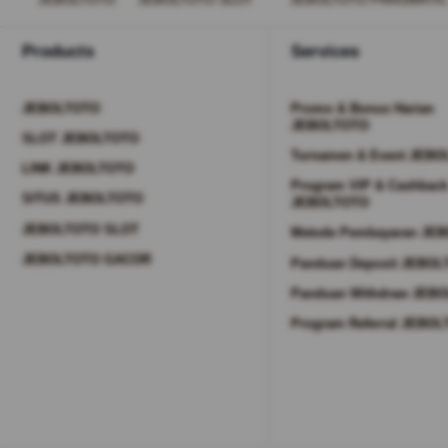
Footer Navigation
Products
Services
JEBOLTOTO
Promo & Bonus Harian
JEBOLTOTO
SLOT JEBOLTOTO
Turnamen & Event JEB
LINK JEBOLTOTO
Program VIP & Cashbac
SITUS JEBOLTOTO
JEBOLTOTO
JEBOLTOTO SLOT
Metode Pembayaran JE
JEBOLTOTO GACOR
Panduan Deposit JEBO
Panduan Withdraw JEB
Program Referral JEBO