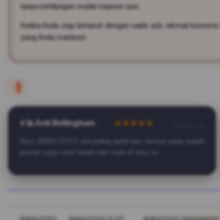
tanpa kehilangan modal sepeser pun.
Ketika Anda siap bertaruh dengan saldo asli, nikmati konvers
yang Anda mainkan!
ULASAN TERBARU KOMUNITAS 
Ardi Bellingham
★★★★★
2026-07-18
Situs JEBOLTOTO slot paling gokil dari semua yang sudah
pernah saya main betah dah main di situs ini
JEBOLTOTO
JEBOLTOTO SLOT
JEBOLTOTO PRAGMATI