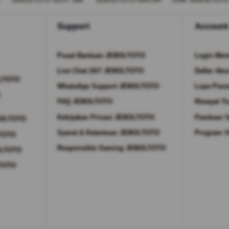
Support
Account
Pusat Bantuan JEBOLTOTO
Login Me
Live Chat 24/7 JEBOLTOTO
Daftar Ak
OLTOTO
WhatsApp Support JEBOLTOTO
Lupa Pas
k
FAQ JEBOLTOTO
Riwayat T
Kebijakan Privasi JEBOLTOTO
Panduan V
BOLTOTO
Syarat & Ketentuan JEBOLTOTO
Program 
LTOTO
Responsible Gaming JEBOLTOTO
OLTOTO
LTOTO