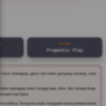
a dan Bandar Togel Asia
T
SISTEM
Pragmatic Play
l resmi terlengkap, game slot online gampang menang, serta
ine terlengkap untuk menguji pola, ritme, dan strategi Anda.
ansaksi luar biasa.
n versi aslinya. Sempurna untuk mengasah insting bertaruh Anda