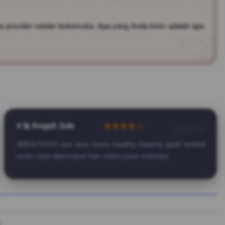
sa provider seluler terkemuka. Apa yang Anda kirim adalah apa
Angeli Jule
★★★★☆
2026-07-14
JEBOLTOTO nya seru cuma loading kadang agak lambat
saran saya dipercepat biar makin puas mainnya