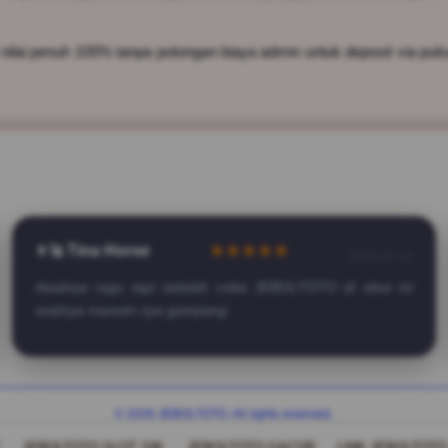
i nilai penuh 100% tanpa potongan biaya admin untuk deposit via pul
JEBOLTOTO
Tina Horse
★★★★★
2026-07-12
Awalnya ragu tapi setelah coba JEBOLTOTO di situs ini
soalnya maxwin nya gampang
© 2026 JEBOLTOTO. All rights reserved.
C
JEBOLTOTO SLOT 10K
JEBOLTOTO GACOR
LINK JEBOLTOTO