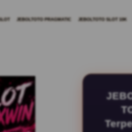
SLOT
JEBOLTOTO PRAGMATIC
JEBOLTOTO SLOT 10K
JEBO
T
Terp