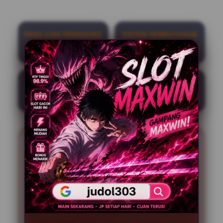
PENILAIAN PENGGUNA
SISTEM PEMBAYARAN
120.123.003
5 Metode
LAYANAN SUPPORT
SISTEM
24/7
Pragmatic Play
JEBOLTOTO
adalah bandar togel Asia terpopuler
dan link situs TOTO slot gacor terpercaya. Kami
menyediakan pasaran togel resmi terlengkap,
game slot online gampang menang, serta
transaksi aman dengan layanan online 24 jam
nonstop setiap hari!