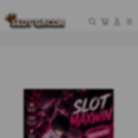
Skip
to
content
Cari
Troli
Login
Navigation
Buka Info Lebih Lanjut