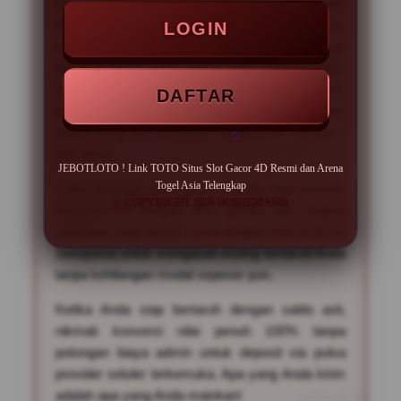
SLOT DEMO hadir sebagai solusi cerdas satu
atap untuk Anda! Kami menyediakan akses gratis
LOGIN
ke ribuan simulator mesin slot online terlengkap
untuk menguji pola, ritme, dan strategi Anda.
Tidak hanya sebagai tempat latihan, platform
DAFTAR
kami juga terintegrasi dengan gerbang taruhan
resmi yang menawarkan kemudahan transaksi
luar biasa.
JEBOTLOTO ! Link TOTO Situs Slot Gacor 4D Resmi dan Arena
Togel Asia Telengkap
Coba berbagai judul game populer dari provider
© COPYRIGHT 2026 HOKIEMAS88
internasional dengan fitur, grafik, dan tingkat
volatilitas yang persis sama dengan versi aslinya.
Sempurna untuk mengasah insting bertaruh Anda
tanpa kehilangan modal sepeser pun.
Ketika Anda siap bertaruh dengan saldo asli,
nikmati konversi nilai penuh 100% tanpa
potongan biaya admin untuk deposit via pulsa
provider seluler terkemuka. Apa yang Anda kirim
adalah apa yang Anda mainkan!