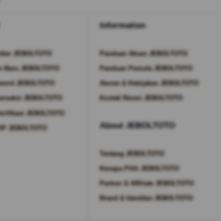
Information
mber JEBOLTOTO
Panduan Akses JEBOLTOTO
un Baru JEBOLTOTO
Panduan Pemula JEBOLTOTO
sword JEBOLTOTO
Aturan & Kebijakan JEBOLTOTO
ransaksi JEBOLTOTO
Kontak Resmi JEBOLTOTO
erifikasi JEBOLTOTO
About JEBOLTOTO
VIP JEBOLTOTO
Tentang JEBOLTOTO
Kenapa Pilih JEBOLTOTO
Partner & Affiliate JEBOLTOTO
Brand & Identitas JEBOLTOTO