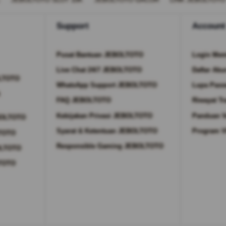
Support
Account
Pusat Bantuan JEBOLTOTO
Login Me
Live Chat 24/7 JEBOLTOTO
Daftar Ak
OLTOTO
WhatsApp Support JEBOLTOTO
Lupa Pas
k
FAQ JEBOLTOTO
Riwayat T
Kebijakan Privasi JEBOLTOTO
Panduan V
BOLTOTO
Syarat & Ketentuan JEBOLTOTO
Program 
LTOTO
Responsible Gaming JEBOLTOTO
OLTOTO
LTOTO