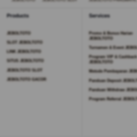
Footer Navigation
Products
Services
JEBOLTOTO
Promo & Bonus Harian
JEBOLTOTO
SLOT JEBOLTOTO
Turnamen & Event JEB
LINK JEBOLTOTO
Program VIP & Cashbac
SITUS JEBOLTOTO
JEBOLTOTO
JEBOLTOTO SLOT
Metode Pembayaran JE
JEBOLTOTO GACOR
Panduan Deposit JEBO
Panduan Withdraw JEB
Program Referral JEBO