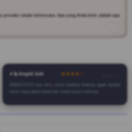
sa provider seluler terkemuka. Apa yang Anda kirim adalah apa
Angeli Jule
★★★★☆
2026-07-14
JEBOLTOTO nya seru cuma loading kadang agak lambat
saran saya dipercepat biar makin puas mainnya