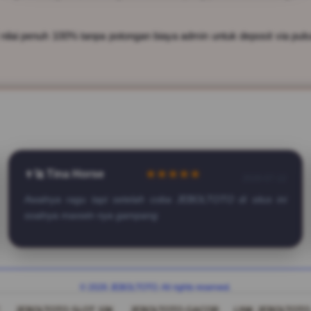
i nilai penuh 100% tanpa potongan biaya admin untuk deposit via pul
JEBOLTOTO
Tina Horse
★★★★★
2026-07-12
Awalnya ragu tapi setelah coba JEBOLTOTO di situs ini
soalnya maxwin nya gampang
© 2026 JEBOLTOTO. All rights reserved.
C
JEBOLTOTO SLOT 10K
JEBOLTOTO GACOR
LINK JEBOLTOTO