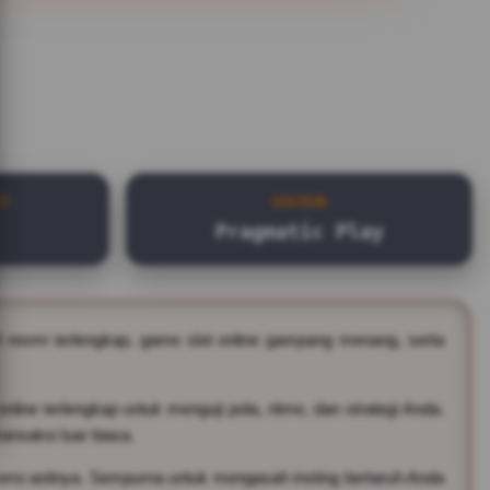
a dan Bandar Togel Asia
T
SISTEM
Pragmatic Play
l resmi terlengkap, game slot online gampang menang, serta
ine terlengkap untuk menguji pola, ritme, dan strategi Anda.
ansaksi luar biasa.
n versi aslinya. Sempurna untuk mengasah insting bertaruh Anda