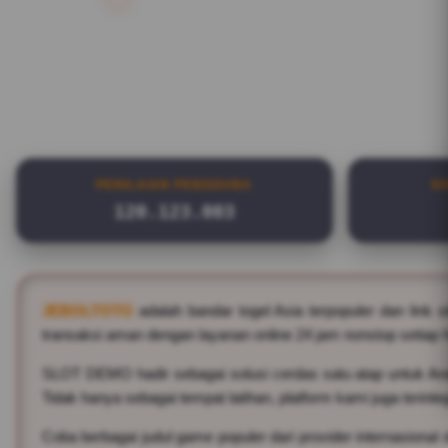
Layer Popup Close
JEBOLTOTO: Link Situ T
PENILAIAN PENGGUNA
S
120.123.003
JEBOLTOTO
adalah bandar togel Asia terpopuler dan link
transaksi aman dengan layanan online 24 jam nonstop setiap h
SLOT DEMO hadir sebagai solusi cerdas satu atap untuk Anda!
Tidak hanya sebagai tempat latihan, platform kami juga teri
Coba berbagai judul game populer dari provider internasional 