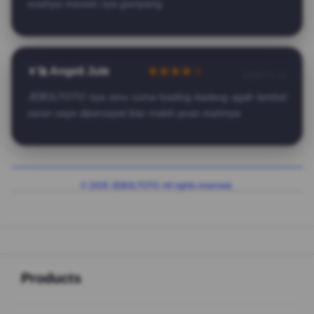
soalnya maxwin nya gampang
Angeli Jule
★★★★☆
2026-07-14
JEBOLTOTO nya seru cuma loading kadang agak lambat
saran saya dipercepat biar makin puas mainnya
© 2026 JEBOLTOTO. All rights reserved.
Buka
Footer Navigation
Products