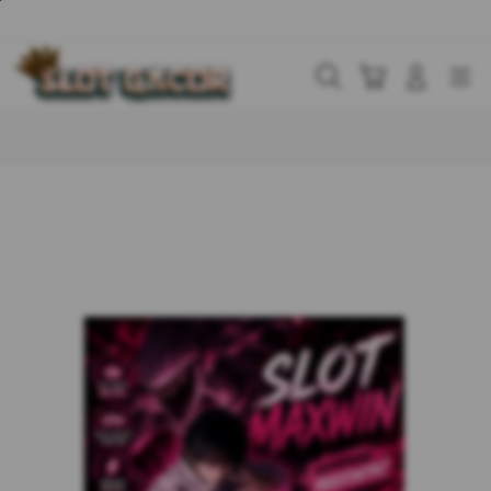
Skip
to
content
Cari
Troli
Login
Navigation
Buka Info Lebih Lanjut