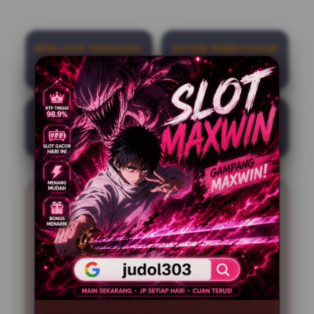
PENILAIAN PENGGUNA
SISTEM PEMBAYARAN
120.123.003
5 Metode
LAYANAN SUPPORT
SISTEM
24/7
Pragmatic Play
JEBOLTOTO
adalah bandar togel Asia terpopuler
dan link situs TOTO slot gacor terpercaya. Kami
menyediakan pasaran togel resmi terlengkap,
game slot online gampang menang, serta
transaksi aman dengan layanan online 24 jam
nonstop setiap hari!