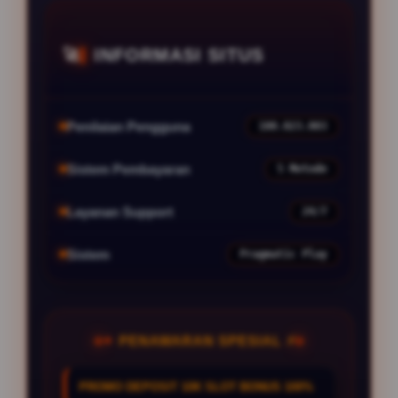
INFORMASI SITUS
Penilaian Pengguna
100.023.003
Sistem Pembayaran
5 Metode
Layanan Support
24/7
Sistem
Pragmatic Play
PENAWARAN SPESIAL
PROMO DEPOSIT 10K SLOT BONUS 100%