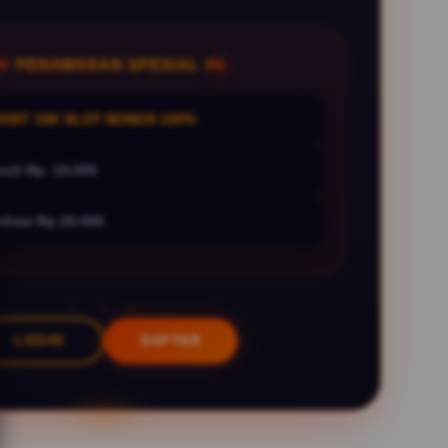
PENAWARAN SPESIAL
SIT 10K SLOT BONUS 100%
sit Rp. 10.000
hdraw Rp 25.000
LOGIN
DAFTAR