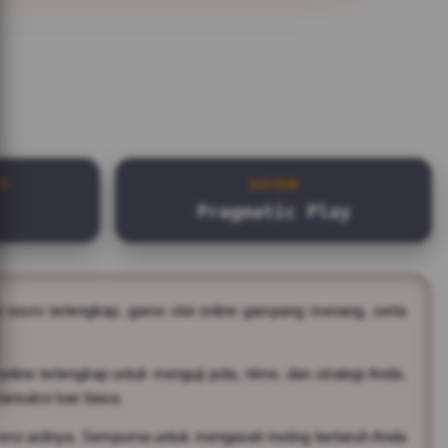
a dan Bandar Togel Asia
T
SISTEM
Pragmatic Play
l resmi terlengkap, game slot online gampang menang, serta
ine terlengkap untuk menguji pola, ritme, dan strategi Anda.
ansaksi luar biasa.
n versi aslinya. Sempurna untuk mengasah insting bertaruh Anda