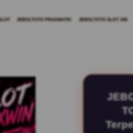
SLOT
JEBOLTOTO PRAGMATIC
JEBOLTOTO SLOT 10K
JEBO
T
Terp