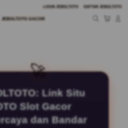
LOGIN JEBOLTOTO
DAFTAR JEBOLTOTO
Cari
Troli
Login/Sign-Up
JEBOLTOTO GACOR
Cari
LTOTO: Link Situ
OTO Slot Gacor
ercaya dan Bandar