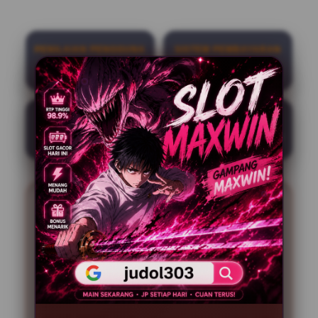
PENILAIAN PENGGUNA
SISTEM PEMBAYARAN
120.123.003
5 Metode
LAYANAN SUPPORT
SISTEM
24/7
Pragmatic Play
JEBOLTOTO
adalah bandar togel Asia terpopuler
dan link situs TOTO slot gacor terpercaya. Kami
menyediakan pasaran togel resmi terlengkap,
game slot online gampang menang, serta
transaksi aman dengan layanan online 24 jam
nonstop setiap hari!