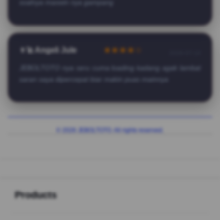
soalnya maxwin nya gampang
Angeli Jule
★★★★☆
2026-07-14
JEBOLTOTO nya seru cuma loading kadang agak lambat
saran saya dipercepat biar makin puas mainnya
© 2026 JEBOLTOTO. All rights reserved.
Buka
Footer Navigation
Products