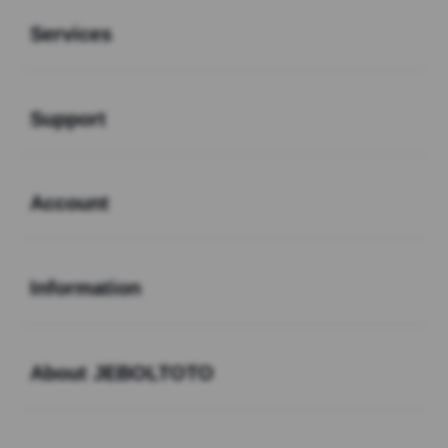
Buka
Services
Buka
Support
Buka
Account
Buka
Information
Buka
About JEBOLTOTO