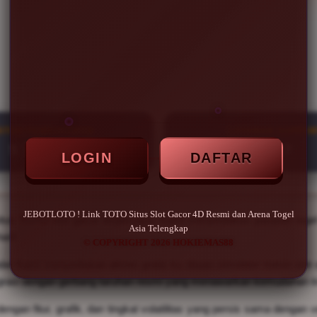
OTO Slot Gacor Terpercay
Terpopuler
ISTEM PEMBAYARAN
LAYANAN SUPPOR
5 Metode
24/7
LOGIN
DAFTAR
JEBOTLOTO ! Link TOTO Situs Slot Gacor 4D Resmi dan Arena Togel
 situs TOTO slot gacor terpercaya. Kami menyediakan pasaran toge
Asia Telengkap
ari!
© COPYRIGHT 2026 HOKIEMAS88
 Kami menyediakan akses gratis ke ribuan simulator mesin slot onl
ntegrasi dengan gerbang taruhan resmi yang menawarkan kemudahan tr
dengan fitur, grafik, dan tingkat volatilitas yang persis sama denga