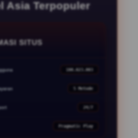
l Asia Terpopuler
MASI SITUS
ngguna
100.023.003
ayaran
5 Metode
ort
24/7
Pragmatic Play