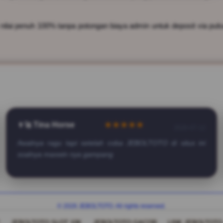
i nilai penuh 100% tanpa potongan biaya admin untuk deposit via pul
JEBOLTOTO
Tina Horse
★★★★★
2026-07-12
Awalnya ragu tapi setelah coba JEBOLTOTO di situs ini
soalnya maxwin nya gampang
© 2026 JEBOLTOTO. All rights reserved.
C
JEBOLTOTO SLOT 10K
JEBOLTOTO GACOR
LINK JEBOLTOTO