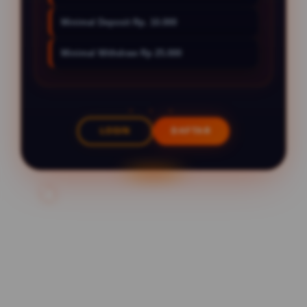
Minimal Deposit Rp. 10.000
Minimal Withdraw Rp 25.000
LOGIN
DAFTAR
Layer Popup Close
JEBOLTOTO: Link Situ
TOTO Slot Gacor Terpercaya
dan Bandar Togel Asia
Terpopuler