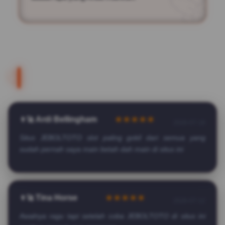
ULASAN TERBARU KOMUNITAS
JEBOLTOTO
Ardi Bellingham
★★★★★
2026-07-18
Situs JEBOLTOTO slot paling gokil dari semua yang
sudah pernah saya main betah dah main di situs ini
Tina Horse
★★★★★
2026-07-12
Awalnya ragu tapi setelah coba JEBOLTOTO di situs ini